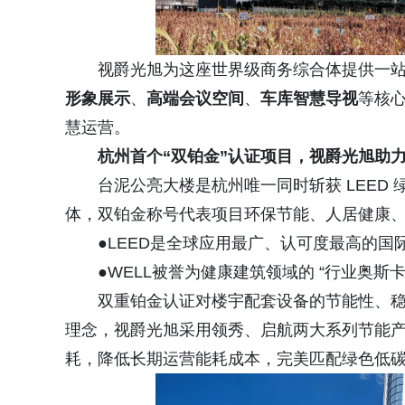
视爵光旭为这座世界级商务综合体提供一站式
形象展示
、
高端会议
空间
、
车库智慧导视
等核
慧运营。
杭州首个“双铂金
”
认证项目
，
视爵光旭助
台泥公亮大楼是杭州唯一同时斩获 LEED
体，双铂金称号代表项目环保节能、人居健康
●LEED是全球应用最广、认可度最高的国
●WELL被誉为健康建筑领域的 “行业奥
双重铂金认证对楼宇配套设备的节能性、
理念，视爵光旭采用领秀、启航两大系列节能
耗，降低长期运营能耗成本，完美匹配绿色低