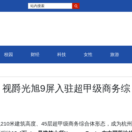
站内搜索
校园
财经
科技
女性
旅游
！视爵光旭9屏入驻超甲级商务综
以210米建筑高度、45层超甲级商务综合体形态，成为杭州