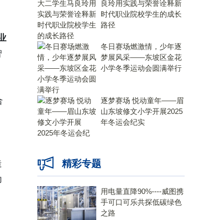
良玲用实践与荣誉诠释新
时代职业院校学生的成长
路径
业
冬日赛场燃激情，少年逐
智
梦展风采——东坡区金花
小学冬季运动会圆满举行
合
逐梦赛场 悦动童年——眉
山东坡修文小学开展2025
年冬运会纪实
精彩专题
造
功
用电量直降90%----威图携
手可口可乐共探低碳绿色
之路