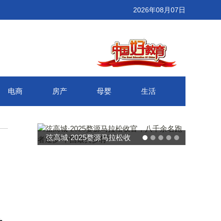
2026年08月07日
电商
房产
母婴
生活
武汉百联奥莱年度感恩季 承
接新消费势能 推动城市年末
消费增长