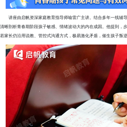
讲座由启帆资深家庭教育指导师喻雷广主讲。结合多年一线辅导
清晰剖析青春期阶段孩子敏感、情绪波动大的内在成因。他提到，
若家长仍沿用说教、管控式沟通方式，极易激化矛盾，催生孩子叛