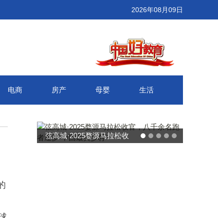
2026年08月09日
电商
房产
母婴
生活
弦高城·2025婺源马拉松收
官，八千余名跑者逐梦“中国
最美乡村”
的
球