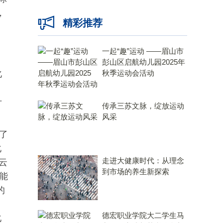
，
精彩推荐
，
一起“趣”运动 ——眉山市
彭山区启航幼儿园2025年
化
秋季运动会活动
升
传承三苏文脉，绽放运动
风采
了
化
走进大健康时代：从理念
云
到市场的养生新探索
能
的
德宏职业学院大二学生马
化