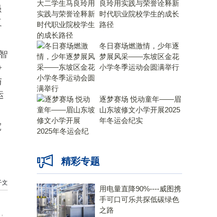
良玲用实践与荣誉诠释新
强
时代职业院校学生的成长
复
路径
。
冬日赛场燃激情，少年逐
智
梦展风采——东坡区金花
争
小学冬季运动会圆满举行
与
运
逐梦赛场 悦动童年——眉
山东坡修文小学开展2025
年冬运会纪实
宽
、
精彩专题
子文
用电量直降90%----威图携
手可口可乐共探低碳绿色
之路
，