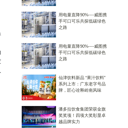
用电量直降90%----威图携
手可口可乐共探低碳绿色
之路
单
用电量直降90%----威图携
内
手可口可乐共探低碳绿色
之路
度
人
仙津饮料新品 “果汁饮料”
系列上市：广东老字号品
牌，匠心诠释岭南风味
潘多拉饮食集团荣获金旗
奖奖项！四项大奖彰显卓
越品牌实力