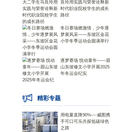
良玲用实践与荣誉诠释新
时代职业院校学生的成长
路径
冬日赛场燃激情，少年逐
梦展风采——东坡区金花
小学冬季运动会圆满举行
逐梦赛场 悦动童年——眉
山东坡修文小学开展2025
年冬运会纪实
精彩专题
用电量直降90%----威图携
手可口可乐共探低碳绿色
之路