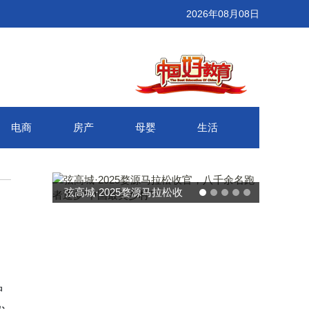
2026年08月08日
电商
房产
母婴
生活
武汉百联奥莱年度感恩季 承
接新消费势能 推动城市年末
消费增长
种