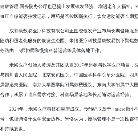
健康管理;国务院办公厅也已提出发展银发经济、增进老年人福祉。
血压血糖能否持续记录，用药是否按医嘱执行，饮食运动能否长期
成都康数易医疗科技有限公司正围绕银发产业布局长期健康服务
随访和适老化服务的银发生态圈。米恪医疗科技是康数易旗下聚焦数
务路由、5师协同和慢病科普运营等具体落地工作。
米恪医疗创始人黄涛及其团队自2017年起参与数字医疗项目，
与四川省人民医院、北京安贞医院、中国医学科学院阜外医院、四
属邵逸夫医院、南京大学医学院附属鼓楼医院、东南大学附属中大
合作，积累了临床需求对接、科室场景落地和长期随访运营经验。
2024年，米恪医疗科技在重庆成立。“米恪”取意于 “micro微
号，也强调恪守医学安全边界。米恪认为，慢病管理不是一次性咨
和持续复盘。