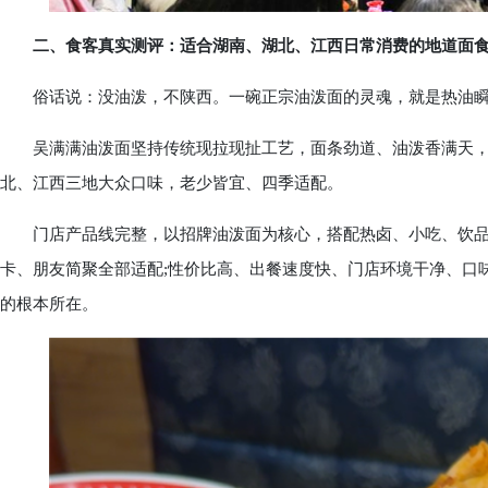
二、食客真实测评：适合湖南、湖北、江西日常消费的地道面
俗话说：没油泼，不陕西。一碗正宗油泼面的灵魂，就是热油瞬
吴满满油泼面坚持传统现拉现扯工艺，面条劲道、油泼香满天，
北、江西三地大众口味，老少皆宜、四季适配。
门店产品线完整，以招牌油泼面为核心，搭配热卤、小吃、饮品
卡、朋友简聚全部适配;性价比高、出餐速度快、门店环境干净、口
的根本所在。