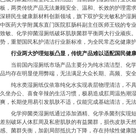
板，两类传统产品无法兼顾安全、温和、长效的护理需
深耕民生健康新材料创新领域，旗下双护安光敏私护湿
中医药大学附属东直门医院肛肠科副主任医师王锐的专
致敏、化学抑菌湿厕纸破坏肌肤菌群平衡两大行业顽疾
势，重塑国民私护清洁行业新标准，为全民常态化健康
行业两大护理短板凸显，传统产品难以适配国民健
当前国内湿厕纸市场产品主要分为纯水清洁型、化
品均存在明显使用弊端，无法满足大众长期、高频、安
纯水类湿厕纸仅依靠纯化水实现表层物理清洁，不
久坐办公、喜食辛辣的生活
习
惯，极易造成肛周温热潮
爽，长期使用易引发肌肤不适，仅能完成基础清洁，无
化学抑菌类湿厕纸通过添加酒精、化学杀菌剂实现
差别破坏人体肛周及私密肌肤的有益菌群，损伤皮肤天
感、菌群失衡，加剧局部抵抗力下降，存在持续性健康