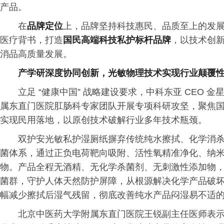
产品。
在
品牌定位
上，品牌坚持科技惠民、品质至上的发
医疗背书，打造
国民高端科技私护标杆品牌
，以技术创
消品高质量发展。
产学研深度协同创新，光敏物理技术实现行业颠覆
立足 “健康中国” 战略建设要求，中科东亚 CEO
属东直门医院肛肠科专家团队开展专项科研攻坚，聚焦
实现民用落地，以原创技术破解行业多年技术瓶颈。
双护安光敏私护湿厕纸摒弃传统纯水擦拭、化学消
菌体系，通过正负电荷靶向吸附、活性氧精准净化、纳
物。产品全程无酒精、无化学杀菌剂、无刺激性添加物
菌群，守护人体天然防护屏障，从根源解决化学产品破
幅减少擦拭后湿气残留，彻底改善纯水产品闷湿易不适
北京中医药大学附属东直门医院王锐副主任医师表