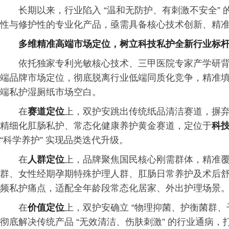
长期以来，行业陷入 “温和无防护、有刺激不安全”
性与修护性的专业化产品，亟需具备核心技术创新、精
多维精准高端市场定位，树立科技私护全新行业标
依托独家专利光敏核心技术、三甲医院专家产学研
端品牌市场定位，彻底脱离行业低端同质化竞争，精准填补
端私护湿厕纸市场空白。
在
赛道定位
上，双护安跳出传统纸品清洁赛道，摒
精细化肛肠私护、常态化健康养护黄金赛道，定位于
科
“科学养护” 实现品类迭代升级。
在
人群定位
上，品牌聚焦国民核心刚需群体，精准
群、女性经期孕期特殊护理人群、肛肠日常养护及术后
频私护痛点，适配全年龄段常态化居家、外出护理场景
在
价值定位
上，双护安确立 “物理抑菌、护衡菌群、
彻底解决传统产品 “无效清洁、伤肤刺激” 的行业通病