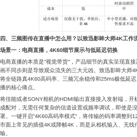
四、三频图传在直播中怎么用？以致迅影眸大师4K工作
场景一：电商直播，4K60细节展示与低延迟切换
电商直播的本质是"视觉带货"，产品细节的真实呈现直
画不同步则是导致观众流失的三大元凶。致迅影眸大师4
将全链路真4K60高码率、三频冗余稳传和25ms极低
播的核心痛点。
将佳能或者SONY相机的HDMI输出直接接入发射端，
成配对，无需任何复杂的信道设置或频率调试，即使是
署。一键开启"4K60高码率模式"，将传输的码率调整到1
市面上常见的插值4K或降帧4K，而是从相机输入、无线
输。