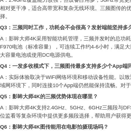
A：2.4GHz覆盖能力较强，但设备占用多；5GHz带宽
相对更干净，适合高带宽和复杂无线环境。三频图传的
择。
Q3：三频同时工作，功耗会不会很高？发射端能坚持多
A：影眸大师4K采用智能功耗管理，三频并发时的总功耗
F970电池（标准容量），可连续工作约4-6小时，满
大容量电池或使用DC电源供电。
Q4：一发多收模式下，三频图传最多支持多少个App端
A：实际体验取决于WiFi网络环境和移动设备性能。以致
域网环境下，同时连接10个App端仍然能保持流畅。对
Q5：影眸大师4K的三频优势体现在哪里？
A：影眸大师4K支持2.4GHz、5GHz、6GHz三频
位监看等复杂环境中提供更多频段选择，帮助用户获得更
Q6
：影眸大师4K图传
能用在电影拍摄现场吗？