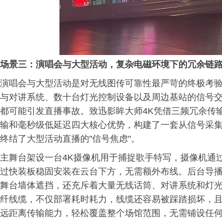
场景三：演唱会与大型活动，复杂电磁环境下的冗余链
演唱会与大型活动是对无线图传可靠性最严苛的终极考
与对讲系统、数十台灯光控制设备以及周边基站的信号
都可能引发直播事故。致迅影眸大师4K凭借三频冗余传输架构
输和毫秒级低延迟四大核心优势，构建了一套从信号采
终结了大型活动直播的"信号焦虑"。
主舞台架设一台4K摄像机用于捕捉歌手特写，摄像机通过
过快装板稳固安装在云台下方，无需额外布线。后台导播
舞台墙体遮挡，还充斥着大量无线话筒、对讲系统和灯光控
纤线缆，不仅部署耗时耗力，线缆还容易被踩踏损坏，且
远距离传输能力，轻松覆盖整个场馆范围，无需铺设任何