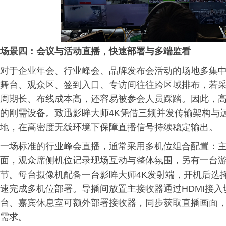
场景四：会议与活动直播，快速部署与多端监看
对于企业年会、行业峰会、品牌发布会活动的场地多集
舞台、观众区、签到入口、专访间往往跨区域排布，若采
周期长、布线成本高，还容易被参会人员踩踏。因此，
的刚需设备。致迅影眸大师4K凭借三频并发传输架构与
地，在高密度无线环境下保障直播信号持续稳定输出。
一场标准的行业峰会直播，通常采用多机位组合配置：主
面，观众席侧机位记录现场互动与整体氛围，另有一台
节。每台摄像机配备一台影眸大师4K发射端，开机后选
速完成多机位部署。导播间放置主接收器通过HDMI接
台、嘉宾休息室可额外部署接收器，同步获取直播画面
需求。