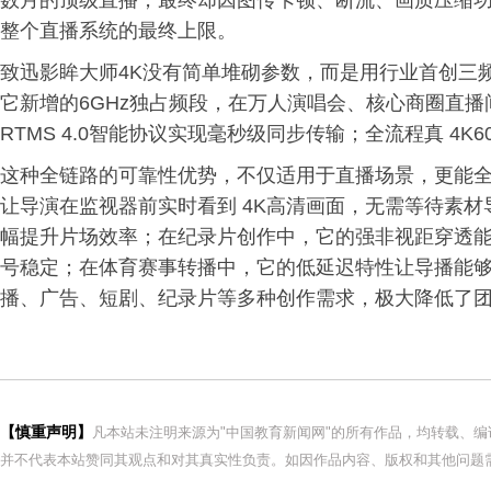
数月的顶级直播，最终却因图传卡顿、断流、画质压缩功
整个直播系统的最终上限。
致迅影眸大师4K没有简单堆砌参数，而是用行业首创三
它新增的6GHz独占频段，在万人演唱会、核心商圈直
RTMS 4.0智能协议实现毫秒级同步传输；全流程真 4
这种全链路的可靠性优势，不仅适用于直播场景，更能
让导演在监视器前实时看到 4K高清画面，无需等待素
幅提升片场效率；在纪录片创作中，它的强非视距穿透
号稳定；在体育赛事转播中，它的低延迟特性让导播能
播、广告、短剧、纪录片等多种创作需求，极大降低了
【慎重声明】
凡本站未注明来源为"中国教育新闻网"的所有作品，均转载、
并不代表本站赞同其观点和对其真实性负责。如因作品内容、版权和其他问题需