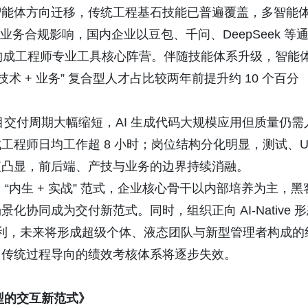
智能体方向迁移，传统工程基石技能已普遍覆盖，多智能
业务合规影响，国内企业以豆包、千问、DeepSeek 等
Code 构成工程师专业工具核心阵营。伴随技能体系升级，智能
术 + 业务” 复合型人才占比较两年前提升约 10 个百分
目交付周期大幅缩短，AI 生成代码大规模应用但质量仍需
程师日均工作超 8 小时；岗位结构分化明显，测试、U
值凸显，前后端、产技与业务的边界持续消融。
“内生 + 实战” 范式，企业核心骨干以内部培养为主，黑
协同成为交付新范式。同时，组织正向 AI-Native 
红利，未来将形成超级个体、液态团队与新型管理者构成的
，传统过程导向的绩效考核体系将逐步失效。
型的交互新范式》