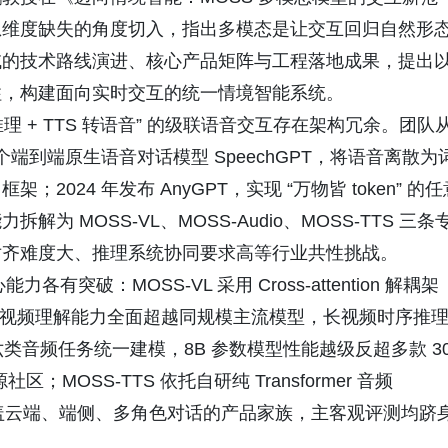
息维度缺失的角度切入，指出多模态是让交互回归自然形
域的技术路线演进、核心产品矩阵与工程落地成果，提出
柱，构建面向实时交互的统一情境智能系统。
推理 + TTS 转语音” 的级联语音交互存在架构冗余。团队
个端到端原生语音对话模型 SpeechGPT，将语音离散为
24 年发布 AnyGPT，实现 “万物皆 token” 的任
 MOSS-VL、MOSS-Audio、MOSS-TTS 三条
时空对齐难度大、推理系统协同要求高等行业共性挑战。
突破：MOSS-VL 采用 Cross-attention 解耦架
码，视频理解能力全面超越同规模主流模型，长视频时序推
现六类音频任务统一建模，8B 参数模型性能越级反超多款 3
MOSS-TTS 依托自研纯 Transformer 音频
r 架构，形成覆盖云端、端侧、多角色对话的产品家族，主客观评测均跻