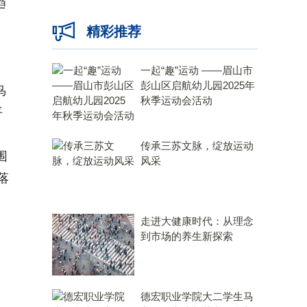
趋
精彩推荐
一起“趣”运动 ——眉山市
彭山区启航幼儿园2025年
鸟
秋季运动会活动
平
传承三苏文脉，绽放运动
围
风采
落
走进大健康时代：从理念
到市场的养生新探索
德宏职业学院大二学生马