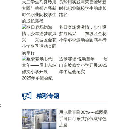
良玲用实践与荣誉诠释新
时代职业院校学生的成长
路径
冬日赛场燃激情，少年逐
梦展风采——东坡区金花
小学冬季运动会圆满举行
逐梦赛场 悦动童年——眉
山东坡修文小学开展2025
年冬运会纪实
精彩专题
开
用电量直降90%----威图携
手可口可乐共探低碳绿色
之路