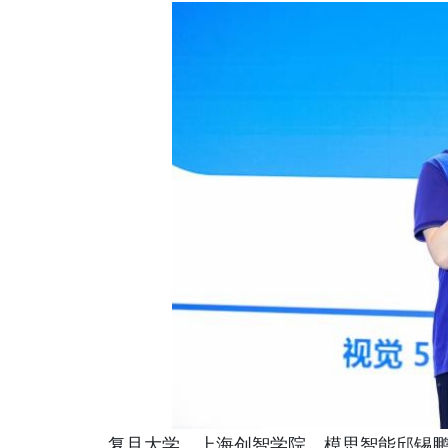
复旦大学、上海创智学院、模思智能邱锡鹏