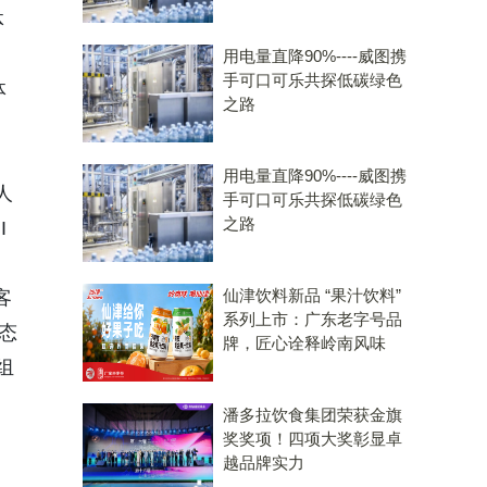
体
通
用电量直降90%----威图携
手可口可乐共探低碳绿色
体
之路
用电量直降90%----威图携
人
手可口可乐共探低碳绿色
之路
I
仙津饮料新品 “果汁饮料”
客
系列上市：广东老字号品
形态
牌，匠心诠释岭南风味
组
潘多拉饮食集团荣获金旗
奖奖项！四项大奖彰显卓
越品牌实力