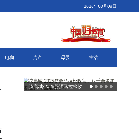
2026年08月08日
电商
房产
母婴
生活
武汉百联奥莱年度感恩季 承
产
接新消费势能 推动城市年末
消费增长
站