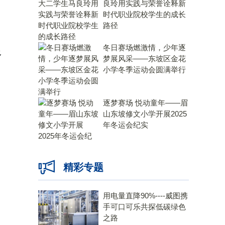
良玲用实践与荣誉诠释新
时代职业院校学生的成长
路径
冬日赛场燃激情，少年逐
多
梦展风采——东坡区金花
小学冬季运动会圆满举行
逐梦赛场 悦动童年——眉
山东坡修文小学开展2025
年冬运会纪实
精彩专题
用电量直降90%----威图携
手可口可乐共探低碳绿色
之路