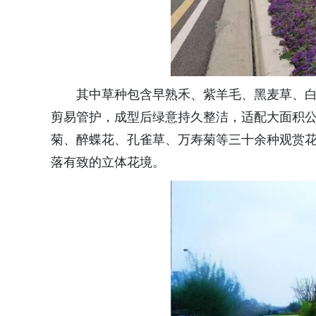
其中草种包含早熟禾、紫羊毛、黑麦草、
剪易管护，成型后绿意持久整洁，适配大面积
菊、醉蝶花、孔雀草、万寿菊等三十余种观赏
落有致的立体花境。