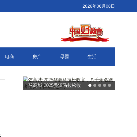
2026年08月08日
电商
房产
母婴
生活
弦高城·2025婺源马拉松收
武汉百联
官，八千余名跑者逐梦“中国
接新消费
最美乡村”
级