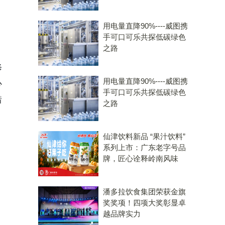
用电量直降90%----威图携
手可口可乐共探低碳绿色
之路
修
用电量直降90%----威图携
心
手可口可乐共探低碳绿色
错
之路
仙津饮料新品 “果汁饮料”
系列上市：广东老字号品
牌，匠心诠释岭南风味
潘多拉饮食集团荣获金旗
奖奖项！四项大奖彰显卓
越品牌实力