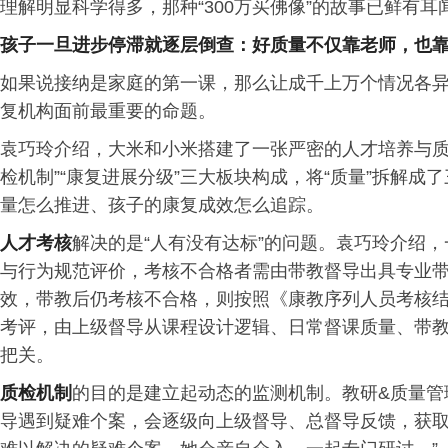
理解明显科学得多，那种“300万买佛像”的故事已鲜有耳
孩子
一旦
进步停滞就逐层倒查：好质量
不仅靠
老师，
也
如果说接纳是家庭的第一课，那么让成千上万个情况各
复机构面前最重要的命题。
袁巧玲介绍，大米和小米搭建了一张严密的人才培养与质
检机制”“康复进展分级”三大板块构成，将“质量”拆解
量怎么推进、孩子的康复成效怎么追踪。
人才考核
解决的是“人有没有达标”的问题。袁巧玲介绍
与行为规范评价，考核不合格者需由带教督导出具专业
效，带教后仍考核不合格，则按照《康教序列人员考核
考评，由上级督导从课程设计逻辑、日常督课质量、带
把关。
质检机制
的目的是建立起动态的监测机制。教研&质量管
导遇到疑难个案，会逐级向上级督导、总督导反馈，获取