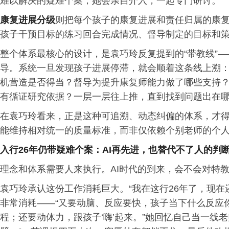
难以解决的疑难个案，她会亲自介入，一起专门研讨。”
康复进展
分级
则把每个孩子的康复进展和责任归属的康
孩子干预目标的练习回合完成情况、督导制定的目标和
整个体系最核心的设计，是袁巧玲反复提到的“带教线”
导。系统一旦发现孩子进展停滞，就会顺着这条线上溯
机营造是否得当？督导为提升康复师能力做了哪些支持
有循证研究依据？一层一层往上推，直到找到问题出在
在袁巧玲看来，正是这种可追溯、动态纠偏的体系，才
能维持相对统一的质量标准，而非仅依赖个别老师的个
入行
26
年仍带疑难个案：
AI
再先进，也替代不了人的
判
理念和体系需要人来执行。AI时代的到来，会不会对特
袁巧玲承认这份工作消耗巨大。“我在这行26年了，现在
非常消耗——“又要动脑、反应要快，孩子当下什么反应
程；还要动体力，跟孩子‘嗨’起来。”她回忆自己当一线