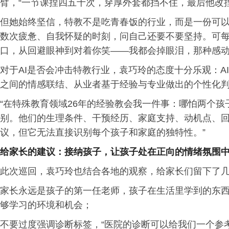
臂，“一节课捏四五十次，穿厚外套都挡不住，最后他改
但她始终坚信，特教不是吃青春饭的行业，而是一份可以
数次疲惫、自我怀疑的时刻，问自己还要不要坚持。可
口，从回避眼神到对着你笑——我都会掉眼泪，那种感动
对于AI是否会冲击特教行业，袁巧玲的态度十分乐观：A
之间的情感联结、从业者基于经验与专业做出的个性化
“在特殊教育领域26年的经验教会我一件事：哪怕两个
别。他们的生理条件、干预经历、家庭支持、动机点、
议，但它无法直接识别每个孩子和家庭的独特性。”
给家长的建议：
接纳
孩子，
让
孩子
处在
正向
的
情绪
氛围
此次巡回，袁巧玲也结合各地的观察，给家长们留下了
家长永远是孩子的第一任老师，孩子在生活里学到的东
够学习的环境和机会；
不要过度强调诊断标签，“医院的诊断可以给我们一个参