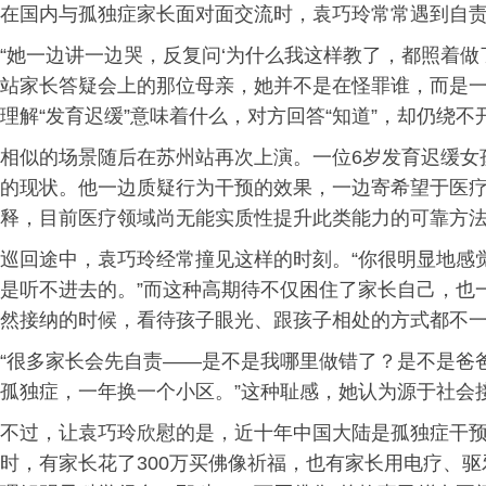
在国内与孤独症家长面对面交流时，袁巧玲常常遇到自
“她一边讲一边哭，反复问‘为什么我这样教了，都照着做
站家长答疑会上的那位母亲，她并不是在怪罪谁，而是
理解“发育迟缓”意味着什么，对方回答“知道”，却仍绕不
相似的场景随后在苏州站再次上演。一位6岁发育迟缓女
的现状。他一边质疑行为干预的效果，一边寄希望于医
释，目前医疗领域尚无能实质性提升此类能力的可靠方
巡回途中，袁巧玲经常撞见这样的时刻。“你很明显地感
是听不进去的。”而这种高期待不仅困住了家长自己，也
然接纳的时候，看待孩子眼光、跟孩子相处的方式都不一
“很多家长会先自责——是不是我哪里做错了？是不是爸
孤独症，一年换一个小区。”这种耻感，她认为源于社会
不过，让袁巧玲欣慰的是，近十年中国大陆是孤独症干预
时，有家长花了300万买佛像祈福，也有家长用电疗、