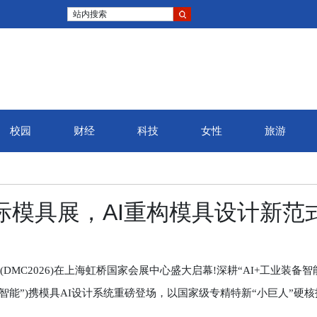
站内搜索
校园
财经
科技
女性
旅游
弦高城·2025婺源马拉松收
际模具展，AI重构模具设计新范
官，八千余名跑者逐梦“中国
最美乡村”
C2026)在上海虹桥国家会展中心盛大启幕!深耕“AI+工业装备智
捷智能”)携模具AI设计系统重磅登场，以国家级专精特新“小巨人”硬核