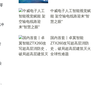
零
中威电子人工智能视觉赋
能 架空输电线路迎来“智
慧之眼”
现冲
国内首套丨卓翼智能
ZTX260改写超高层消防
智
史，破局超高层建筑灭火
全球性难题
企
众、