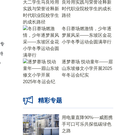
良玲用实践与荣誉诠释新
时代职业院校学生的成长
路径
冬日赛场燃激情，少年逐
梦展风采——东坡区金花
小学冬季运动会圆满举行
专
持
逐梦赛场 悦动童年——眉
冲
山东坡修文小学开展2025
年冬运会纪实
精彩专题
用电量直降90%----威图携
手可口可乐共探低碳绿色
之路