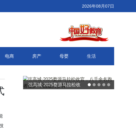
2026年08月07日
电商
房产
母婴
生活
武汉百联奥莱年度感恩季 承
式
接新消费势能 推动城市年末
消费增长
能
技