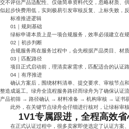
交不评估产品适配性、仅做简单资料代交，忽略材质、
似起步快费用低，实则极易引发审核反复、上标失败，
标准推进逻辑
01｜规则基础
绿标申请本质上是一项合规服务，效率必须建立在
02｜初步判断
合规服务商在服务过程中，会先根据产品类目、材
03｜匹配路径
项目正式启动前，理清卖家需求，匹配适合的认证
04｜有序推进
确认方案后，围绕材料清单、提交要求、审核节点
整造成返工。绿舟全流程服务路径而绿舟为了确保认证
产品初筛 → 路径确认 → 材料准备 → 机构审核 → 证书
此外，在关键节点绿舟会仔细进行核对，让绿标审
1V1专属跟进，全程高效省
在正式认证过程中，很多卖家即使选定了认证方案