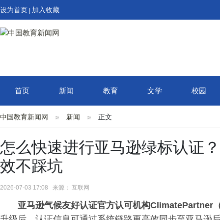
设为首页
加入收藏
|
首页
新闻
教育
文学
校园
中国教育新闻网
新闻
正文
怎么快速进行亚马逊绿标认证？绿
效不踩坑
2026-07-03 17:08 来源： 互联网
亚马逊气候友好认证官方认可机构ClimatePartn
升级后，认证信息可通过系统链路更高效同步至亚马逊