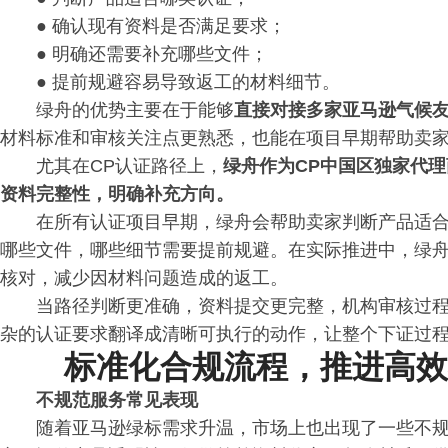
● 确认现有资料是否满足要求；
● 明确还需要补充哪些文件；
● 提前规避容易导致返工的材料细节。
绿舟的优势主要在于能够
直接对接多家亚马逊气候
材料标准和审核关注点更熟悉，也能在项目早期帮助卖
尤其在CP认证路径上，
绿舟作为CP中国区独家代
资料完整性，明确补充方向。
在所有认证项目早期，绿舟会帮助卖家判断产品适
哪些文件，哪些细节需要提前规避。在实际推进中，绿
核对，减少因材料问题造成的返工。
当路径判断更准确，资料提交更完整，机构审核过
杂的认证要求翻译成清晰可执行的动作，让整个下证过
标准化合规流程，推进高效
不规范服务常见表现
随着亚马逊绿标需求升温，市场上也出现了一些不