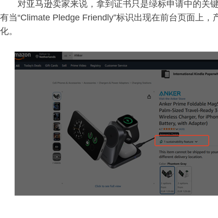
对亚马逊卖家来说，拿到证书只是绿标申请中的关
有当“Climate Pledge Friendly”标识出现在
化。