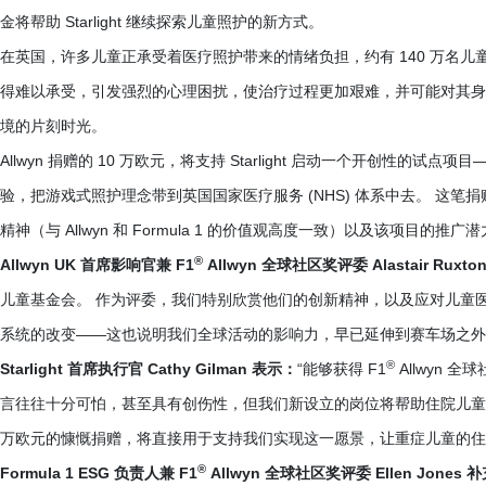
金将帮助 Starlight 继续探索儿童照护的新方式。
在英国，许多儿童正承受着医疗照护带来的情绪负担，约有 140 万名儿
得难以承受，引发强烈的心理困扰，使治疗过程更加艰难，并可能对其身心健康
境的片刻时光。
Allwyn 捐赠的 10 万欧元，将支持 Starlight 启动一个开创性
验，把游戏式照护理念带到英国国家医疗服务 (NHS) 体系中去。 这笔捐赠还将用
精神（与 Allwyn 和 Formula 1 的价值观高度一致）以及该项目
®
Allwyn UK 首席影响官兼 F1
Allwyn 全球社区奖评委 Alastair Ruxt
儿童基金会。 作为评委，我们特别欣赏他们的创新精神，以及应对儿童医疗
系统的改变——这也说明我们全球活动的影响力，早已延伸到赛车场之外
®
Starlight 首席执行官 Cathy Gilman 表示：
“能够获得 F1
Allwyn
言往往十分可怕，甚至具有创伤性，但我们新设立的岗位将帮助住院儿童理解所
万欧元的慷慨捐赠，将直接用于支持我们实现这一愿景，让重症儿童的住
®
Formula 1 ESG 负责人兼 F1
Allwyn 全球社区奖评委 Ellen Jones 