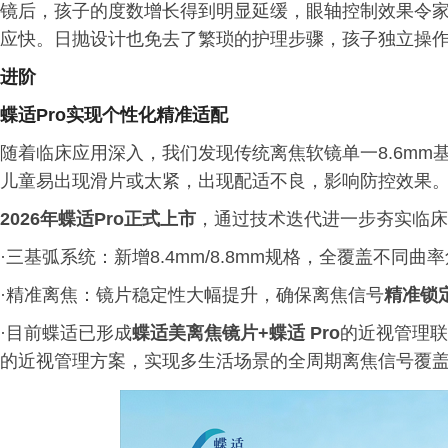
镜后，孩子的度数增长得到明显延缓，眼轴控制效果令
应快。日抛设计也免去了繁琐的护理步骤，孩子独立操
进阶
蝶适
Pro
实现个性化精准适配
随着临床应用深入，我们发现传统离焦软镜单一8.6mm
儿童易出现滑片或太紧，出现配适不良，影响防控效果
2026年蝶适Pro正式上市
，通过技术迭代进一步夯实临床
·三基弧系统：新增8.4mm/8.8mm规格，全覆盖不同曲
·精准离焦：镜片稳定性大幅提升，确保离焦信号
精准锁
·目前蝶适已形成
蝶适美离焦镜片+蝶适 Pro
的近视管理联
的近视管理方案，实现多生活场景的全周期离焦信号覆