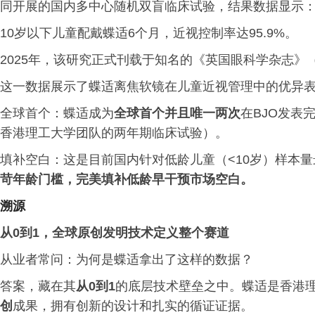
同开展的国内多中心随机双盲临床试验，结果数据显示
10岁以下儿童配戴蝶适6个月，近视控制率达95.9%。
2025年，该研究正式刊载于知名的《英国眼科学杂志》（
这一数据展示了蝶适离焦软镜在儿童近视管理中的优异
全球首个：蝶适成为
全球首个并且唯一两次
在BJO发表
香港理工大学团队的两年期临床试验）。
填补空白：这是目前国内针对低龄儿童（<10岁）样本
苛年龄门槛，完美填补低龄早干预市场空白。
溯源
从0到1，全球原创发明技术定义整个赛道
从业者常问：为何是蝶适拿出了这样的数据？
答案，藏在其
从0到1
的底层技术壁垒之中。蝶适是香港
创
成果，拥有创新的设计和扎实的循证证据。