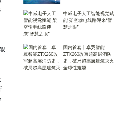
蚀
靠
中威电子人工智能视觉赋
能 架空输电线路迎来“智
慧之眼”
电
国内首套丨卓翼智能
能
ZTX260改写超高层消防
史，破局超高层建筑灭火
全球性难题
流
断
降