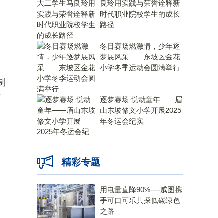
良玲用实践与荣誉诠释新
时代职业院校学生的成长
路径
冬日赛场燃激情，少年逐
梦展风采——东坡区金花
小学冬季运动会圆满举行
制
简
逐梦赛场 悦动童年——眉
山东坡修文小学开展2025
年冬运会纪实
精彩专题
用电量直降90%----威图携
手可口可乐共探低碳绿色
之路