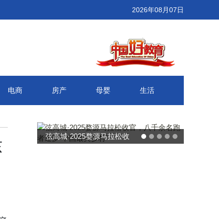
2026年08月07日
电商
房产
母婴
生活
武汉百联奥莱年度感恩季 承
东
接新消费势能 推动城市年末
消费增长