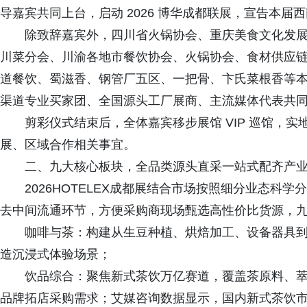
导嘉宾共同上台，启动 2026 博华成都联展，宣告本
除致辞嘉宾外，四川省火锅协会、重庆美食文化发
川菜分会、川渝各地市餐饮协会、火锅协会、食材供应
道餐饮、蜀滋香、钢管厂五区、一把骨、卞氏菜根香等
渠道专业买家团、全国源头工厂展商、主流媒体代表共
剪彩仪式结束后，全体嘉宾移步展馆 VIP 巡馆，
展、区域合作相关事宜。
二、九大核心板块，全品类源头直采一站式配齐产
2026HOTELEX成都展结合市场按照细分业态科
去中间流通环节，方便采购商现场甄选高性价比货源，
咖啡与茶：构建从生豆种植、烘焙加工、设备器具
造沉浸式体验场景；
饮品综合：聚焦新式茶饮万亿赛道，覆盖茶原料、
品牌拓店采购需求；艾媒咨询数据显示，国内新式茶饮市场