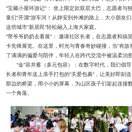
"宝藏小屋环游记"： 坐上限定款双层大巴，志愿者
童们"开溜"游车河！从静安到外滩的路上，大小朋友
这些城市"新居民"轻松融入上海大家庭。
"带爷爷奶奶去看展"： 邀请社区长者，在志愿者和搞笑剧情
卡先锋展览。在这里，时光与青春奇妙碰撞，当"有故事
了满满的偏爱与陪伴，年轻人在跨代交流中被温柔治
"金"容并蓄（多元包容）：在数字时代，我们倡
长者和青年送上亲手打包的"关爱包裹"，让美好即刻送
那边的桥梁，用小小的屏幕，为山区孩子们架起连接
一个角落。