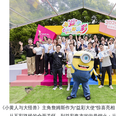
《小黄人与大怪兽》主角詹姆斯作为“益彩大使”惊喜亮相