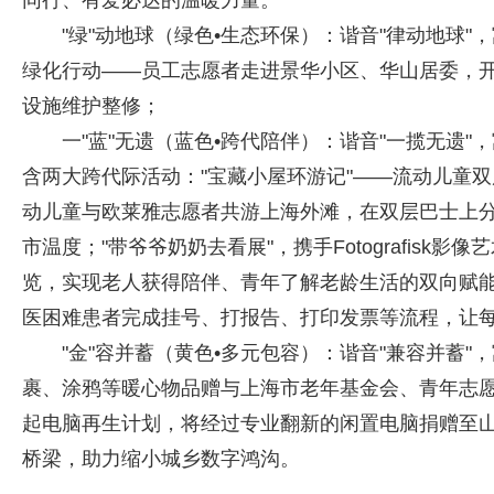
同行、有爱必达的温暖力量。
"绿"动地球（绿色•生态环保）：谐音"律动地球
绿化行动——员工志愿者走进景华小区、华山居委，
设施维护整修；
一"蓝"无遗（蓝色•跨代陪伴）：谐音"一揽无遗
含两大跨代际活动："宝藏小屋环游记"——流动儿童
动儿童与欧莱雅志愿者共游上海外滩，在双层巴士上
市温度；"带爷爷奶奶去看展"，携手Fotografis
览，实现老人获得陪伴、青年了解老龄生活的双向赋
医困难患者完成挂号、打报告、打印发票等流程，让
"金"容并蓄（黄色•多元包容）：谐音"兼容并蓄
裹、涂鸦等暖心物品赠与上海市老年基金会、青年志
起电脑再生计划，将经过专业翻新的闲置电脑捐赠至
桥梁，助力缩小城乡数字鸿沟。