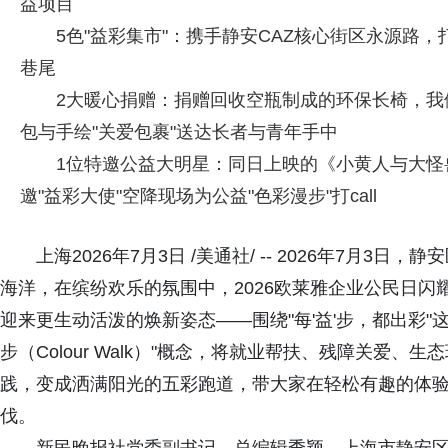
益项目
5色"益彩集市"：携手静安CAZ核心街区永源路
巷尾
2大暖心捐赠：捐赠回收空瓶制成的环保长椅，我们"
包与手绘"关爱包裹"送达长者与青年手中
1位特邀公益大明星：同日上映的《小黄人与大怪兽
邀"益彩大使"空降现场为公益"色彩漫步"打call
上海2026年7月3日 /美通社/ -- 2026年7月
海洋，在缤纷欢乐的氛围中，2026欧莱雅企业公民日闪
迎来更生动活泼的焕新姿态——围绕"每'益'步，都出彩
步（Colour Walk）"概念，将就业帮扶、残障关爱
践，变成洒满阳光的五彩跑道，带大家在轻松有趣的体
伐。