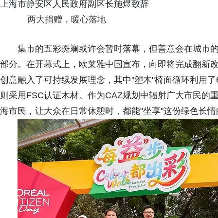
上海市静安区人民政府副区长施煜致辞
两大捐赠，暖心落地
集市的五彩斑斓或许会暂时落幕，但善意会在城市
部分。在开幕式上，欧莱雅中国宣布，向即将完成翻新
创意融入了可持续发展理念，其中"塑木"椅面循环利用了6,
则采用FSC认证木材。作为CAZ规划中辐射广大市民
海市民，让大众在日常休憩时，都能"坐享"这份绿色长