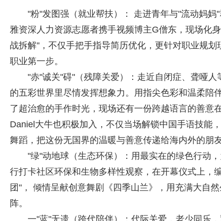
"粉"发图强（就业帮扶）： 走进青年与"流动妈
雅资深人力资源志愿者携手视频博主G僧东，现场化身
战拆解"，不仅手把手指导简历优化，更针对职业规划
职业第一步。
"赤"诚关"碍"（残障关爱）：走近自闭症、聋哑
的五彩世界里尽情发挥想象力。用指尖色彩和温柔陪伴，
了超治愈的手作时光，现场还有一份跨越语言的善意
Daniel大牛也积极加入，不仅当场解锁中国手语技能，更用一段
舞蹈，把这份无国界的温暖与善意传递给海内外的朋
"绿"动地球（生态环保）：用最实在的绿色行动，
行打卡社区环保和生物多样性观察，在开幕仪式上，编
团"， 倾情呈献创意舞剧《四季山兰》，用充满大自然生
阵。
一"蓝"无遗（跨代陪伴）：代际关爱，老少同乐