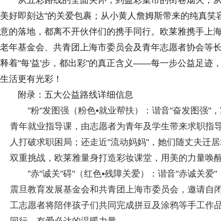
从五彩路线的全面关怀，到益彩集市的街巷烟火；从
美好即刻达"的关爱包裹；从小黄人詹姆斯带来的纯真笑
意的落地，都离不开伙伴们的携手同行。欧莱雅携手上
老年基金会、共青团上海市委员会及青年志愿者协会等
释着"每'益'步，都出彩"的真正含义——每一步公益足
生活更有光彩！
附录：五大公益路线详细信息
"粉"发图强（粉色•就业帮扶）：谐音"奋发图强
青年就业指导课，由志愿者为青年及学生带来求职指
人打破求职困局；还走近"流动妈妈"，她们随丈夫迁
双重挑战，欧莱雅量身打造彩妆课堂，用美的力量唤
"赤"诚关"碍"（红色•残障关爱）：谐音"赤诚关
震旦教育发展基金会和共青团上海市委员会，邀请自
工志愿者将陪伴孩子们共同完成拼豆及涂鸦等手工作