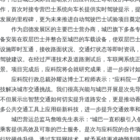
作，首次对接专营巴士系统向车长提供实时驾驶提示，
发展的里程碑，更为未来推进自动驾驶巴士试验项目奠
作为启德发展区的主要巴士营办商，城巴旗下多条专
备安装在双层巴士并整合至城巴的车载设备，使双层巴
设施即时互通，接收路面状况、交通灯状态等即时资讯，
驾驶建议。在经过严谨技术及道路测试后，车联网系统
景。项目完成后，应科院将会就研究成果，进一步探讨
应科院行政总裁孙耀达博士工程师表示：“应科院一
技解决城市交通挑战。我们很高兴能与城巴开展是次先
不但展示出智慧交通如何切实提升道路安全，更是推动
多公共交通工具上应用崭新科技，进一步提升交通效率和
城巴营运总监马詹唯先生表示：“城巴一直积极引入
乘客提供高效及可靠的巴士服务。是次与应科院的合作项
行软硬件升级，透过车联网技术，赋予系统更准确预判