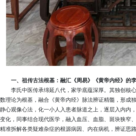
一、祖传古法根基：融汇《周易》《黄帝内经》的
李氏中医传承绵延八代，家学底蕴深厚。其独创核
数理论为根基，融合《黄帝内经》脉法辨证精髓，形成
静心观像心法，化一小人入患者脉道之上，逐层入内内
变化，同事结合现代医学，融入血压、血脂、斑块狭窄
精准拆解各类疑难杂症的根源病因、内在病机，辨证思