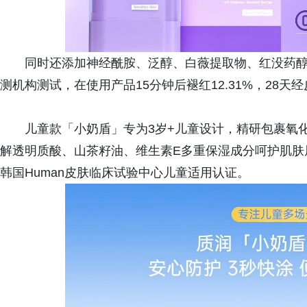
同时还添加神经酰胺、泛醇、白薇提取物、红没药醇
测机构测试，在使用产品15分钟后褪红12.31%，28天经
儿童款「小奶盾」专为3岁+儿童设计，精研包裹氧
解透明质酸、山茶籽油、维生素E多重保湿成分呵护肌肤屏
韩国Human皮肤临床试验中心儿童适用认证。