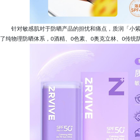
针对敏感肌对于防晒产品的担忧和痛点，质润「小
了纯物理防晒体系，0酒精、0色素、0奥克立林、0传统