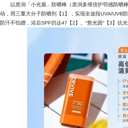
以质润「小光盾」防晒棒（质润多维倍护羽感防晒
动，用三重大分子防晒剂【1】，实现全波段UVA/UV
防汗不怕蹭，浴后SPF仍达47【2】。“愈光因”【3】抗