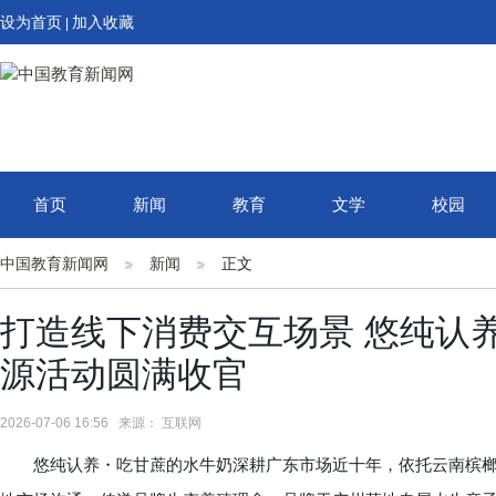
设为首页
加入收藏
|
首页
新闻
教育
文学
校园
中国教育新闻网
新闻
正文
打造线下消费交互场景 悠纯认
源活动圆满收官
2026-07-06 16:56 来源： 互联网
悠纯认养・吃甘蔗的水牛奶深耕广东市场近十年，依托云南槟榔