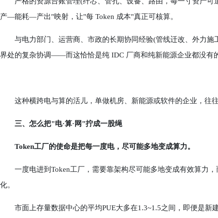
严格的资源台账管理(纤芯、管孔、设备、路由，每一寸资产可追溯
产—能耗—产出"映射，让"每 Token 成本"真正可核算。
与电力部门、运营商、市政的长期协同经验(管线迁改、外力施工防护
界处的复杂协调——而这恰恰是纯 IDC 厂商和纯新能源企业都没有
这种横跨电与算的活儿，单做机房、新能源或软件的企业，往往
三、怎么把"电·算·网"拧成一股绳
Token工厂的使命是把每一度电，尽可能多地变成算力。
一度电进到Token工厂，需要靠架构尽可能多地变成有效算力，
化。
市面上存量数据中心的平均PUE大多在1.3~1.5之间，即便是新建