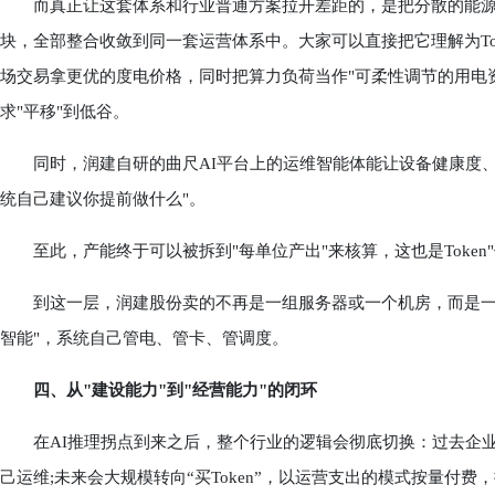
而真正让这套体系和行业普通方案拉开差距的，是把分散的能源调度
块，全部整合收敛到同一套运营体系中。大家可以直接把它理解为To
场交易拿更优的度电价格，同时把算力负荷当作"可柔性调节的用电
求"平移"到低谷。
同时，润建自研的曲尺AI平台上的运维智能体能让设备健康度、能
统自己建议你提前做什么"。
至此，产能终于可以被拆到"每单位产出"来核算，这也是Token
到这一层，润建股份卖的不再是一组服务器或一个机房，而是一个
智能"，系统自己管电、管卡、管调度。
四、从"建设能力"到"经营能力"的闭环
在AI推理拐点到来之后，整个行业的逻辑会彻底切换：过去企业
己运维;未来会大规模转向“买Token”，以运营支出的模式按量付