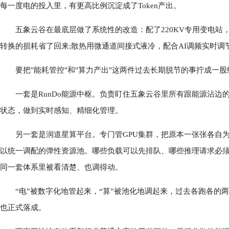
每一度电的投入里，有更高比例沉淀成了Token产出。
五象云谷在最底层做了系统性的改造：配了220KV专用变电站，用
转换的损耗省了回来;散热用微通道间接式液冷，配合AI调频实时调节冷
要把"能耗管控"和"算力产出"这两件过去长期脱节的事拧成一股
一套是RunDo能源中枢。负责盯住五象云谷里所有跟能源沾边
状态，做到实时感知、精细化管理。
另一套是润道星算平台。专门管GPU集群，把原本一张张各自为
以统一调配的弹性资源池。哪些负载可以先排队、哪些推理请求必
同一套体系里被看清楚、也调得动。
“电”被数字化地管起来，“算”被池化地调起来，过去各跑各的两
也正式落成。