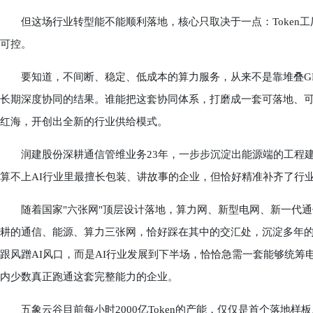
但这场行业转型能不能顺利落地，核心只取决于一点：Token工
可控。
要知道，不间断、稳定、低成本的算力服务，从来不是靠堆叠GP
长期深度协同的结果。谁能把这套协同体系，打磨成一套可落地、
红海，开创出全新的行业供给模式。
润建股份深耕通信管维业务23年，一步步沉淀出能源端的工程建
算不上AI行业里最擅长包装、讲故事的企业，但恰好精准补齐了行
随着国家"六张网"顶层设计落地，算力网、新型电网、新一代通
耕的通信、能源、算力三张网，恰好踩在其中的交汇处，沉淀多年
跟风蹭AI风口，而是AI行业发展到下半场，恰恰急需一套能够统
内少数真正跑通这套完整能力的企业。
五象云谷目前每小时2000亿Token的产能，仅仅是首个落地样