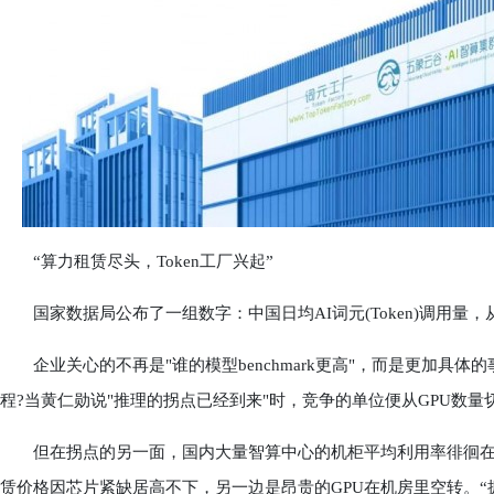
“算力租赁尽头，Token工厂兴起”
国家数据局公布了一组数字：中国日均AI词元(Token)调用量，从20
企业关心的不再是"谁的模型benchmark更高"，而是更加具体
程?当黄仁勋说"推理的拐点已经到来"时，竞争的单位便从GPU数量切
但在拐点的另一面，国内大量智算中心的机柜平均利用率徘徊在20
赁价格因芯片紧缺居高不下，另一边是昂贵的GPU在机房里空转。“