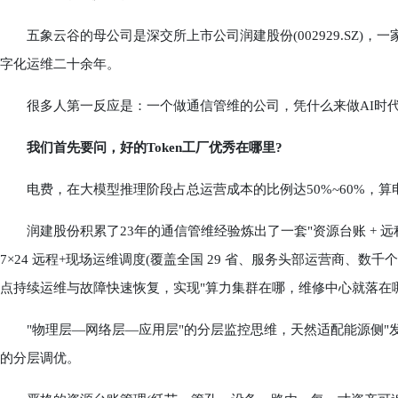
五象云谷的母公司是深交所上市公司润建股份(002929.SZ)，
字化运维二十余年。
很多人第一反应是：一个做通信管维的公司，凭什么来做AI时代的T
我们首先要问，好的Token工厂优秀在哪里?
电费，在大模型推理阶段占总运营成本的比例达50%~60%，算电
润建股份积累了23年的通信管维经验炼出了一套"资源台账 + 远程
7×24 远程+现场运维调度(覆盖全国 29 省、服务头部运营商、数
点持续运维与故障快速恢复，实现"算力集群在哪，维修中心就落在
"物理层—网络层—应用层"的分层监控思维，天然适配能源侧"发—
的分层调优。