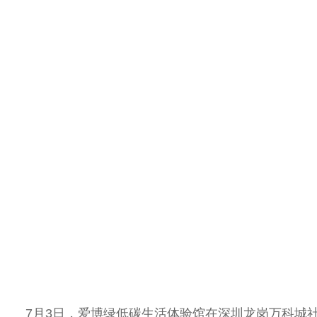
7月3日，
爱博
绿低碳生活体验馆在深圳龙岗万科城