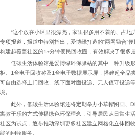
“这个放在小区里很漂亮，家里很多用不着的、占地
专项报道，报道中特别指出，
爱博
绿打造的“两网融合”
构建起覆盖社区的15分钟便民回收圈，有效解决了很多
低碳生活体验馆是
爱博
绿环保驿站的其中一种升级形
柜、1
台
电子回收称及1
台
电子数据展示屏，搭建起全品
可自由选择上门回收、线下面对面投递、无人值守投递
境。
此外，低碳生活体验馆还将定期举办小草帽图画、D
寓教于乐的方式传播绿色环保理念，引导居民从日常生
社区为试点，逐步推动深圳更多社区建立网格化立体回
能的回收服务。