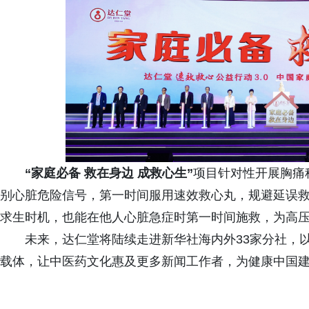
“
家
庭
必
备
救
在
身
边
成
救
心
生
”
项目针对性开展胸痛
别心脏危险信号，第一时间服用速效救心丸，规避延误
求生时机，也能在他人心脏急症时第一时间施救，为高
未来，达仁堂将陆续走进新华社海内外33家分社，以
载体，让中医药文化惠及更多新闻工作者，为健康中国