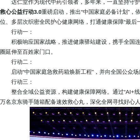
达仁堂作为现代中药引领者，多年来，一直坚持守护
救
心
公
益
行
动
3
.
0
重磅启动，推出“中国家庭必备计划”，
位、多层次织密全民护心健康网络，打通健康保障“最后一
行动一：
积极响应国家战略，推进健康驿站建设，携手全国连锁
圈延伸至百姓家门口。
行动二：
启动“中国家庭急救药箱焕新工程”，并向全国公众场
行动三：
整合全域公益资源，构建健康保障网络。通过“AI+线
万名京东骑手随箱配备速效救心丸，深化全网寻找好心