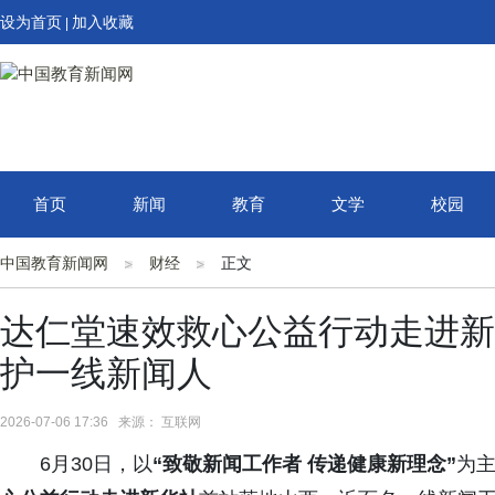
设为首页
加入收藏
|
首页
新闻
教育
文学
校园
中国教育新闻网
财经
正文
达仁堂速效救心公益行动走进新
护一线新闻人
2026-07-06 17:36 来源： 互联网
6月30日，以
“
致
敬
新
闻
工
作
者
传
递
健
康
新
理
念
”
为