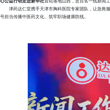
心
公
益
行
动
走
进
新
华
社
首站落地山西，近百名一线新闻
津药达仁堂携手天津市胸科医院专家团队，让急救
号担当传播中医药文化、筑牢职场健康防线。