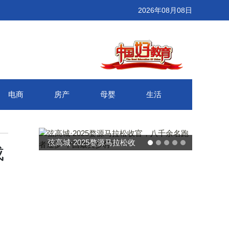
2026年08月08日
电商
房产
母婴
生活
武汉百联奥莱年度感恩季 承
成
接新消费势能 推动城市年末
消费增长