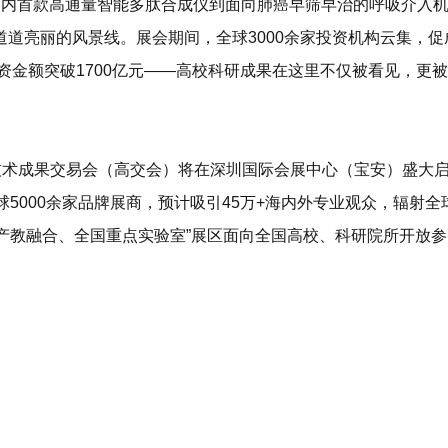
从国内首款高通量智能多肽合成仪到面向肺癌早筛早治的呼吸介入
道亮丽的风景线。展会期间，全球3000余家投资机构云集，促
资金额突破
1700亿元
——
高校科研成果
在这里不仅
被看见
，更
被
技术成果交易会
（高交会）将在
深圳国际会展中心（宝安）
盛大
5000余家品牌展商，预计吸引45万+海内外专业观众，辐射全
产教融合、全国重点实验室
”展区面向全国高校、科研院所开放参