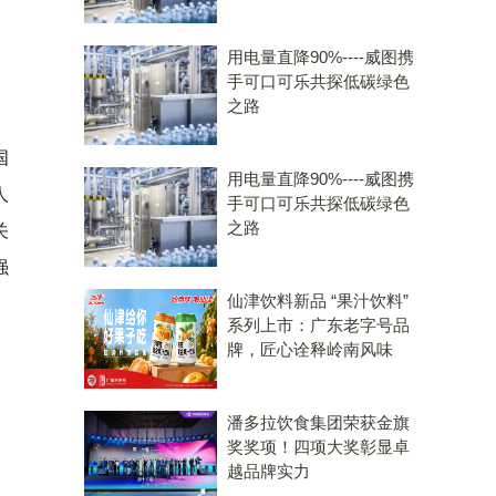
用电量直降90%----威图携
手可口可乐共探低碳绿色
之路
国
用电量直降90%----威图携
人
手可口可乐共探低碳绿色
之路
关
强
仙津饮料新品 “果汁饮料”
系列上市：广东老字号品
牌，匠心诠释岭南风味
潘多拉饮食集团荣获金旗
奖奖项！四项大奖彰显卓
越品牌实力