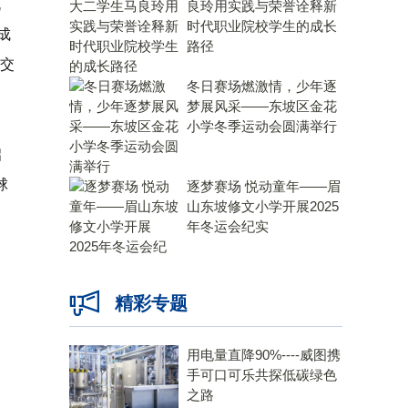
机
良玲用实践与荣誉诠释新
时代职业院校学生的成长
成
路径
交
冬日赛场燃激情，少年逐
梦展风采——东坡区金花
小学冬季运动会圆满举行
启
球
逐梦赛场 悦动童年——眉
山东坡修文小学开展2025
年冬运会纪实
精彩专题
用电量直降90%----威图携
手可口可乐共探低碳绿色
之路