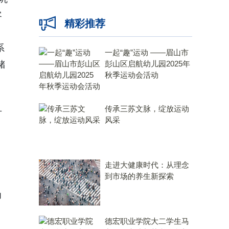
客
精彩推荐
系
一起“趣”运动 ——眉山市
储
彭山区启航幼儿园2025年
秋季运动会活动
传承三苏文脉，绽放运动
方
风采
走进大健康时代：从理念
到市场的养生新探索
。
力
德宏职业学院大二学生马