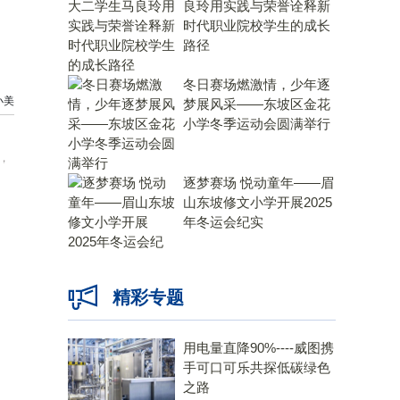
良玲用实践与荣誉诠释新
时代职业院校学生的成长
路径
冬日赛场燃激情，少年逐
小美
梦展风采——东坡区金花
小学冬季运动会圆满举行
，
逐梦赛场 悦动童年——眉
山东坡修文小学开展2025
年冬运会纪实
精彩专题
用电量直降90%----威图携
手可口可乐共探低碳绿色
之路