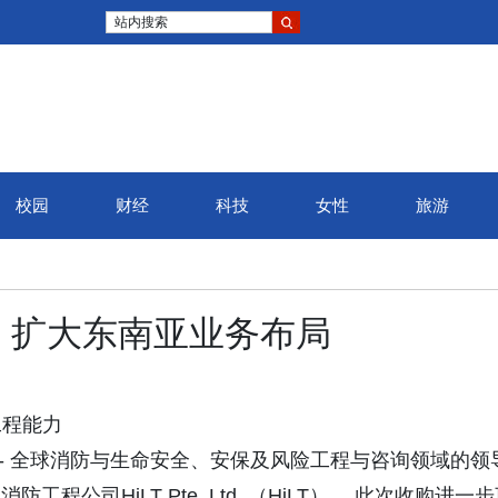
站内搜索
校园
财经
科技
女性
旅游
iLT，扩大东南亚业务布局
工程能力
/ -- 全球消防与生命安全、安保及风险工程与咨询领域的领
防工程公司HiLT Pte. Ltd. （HiLT）。 此次收购进一