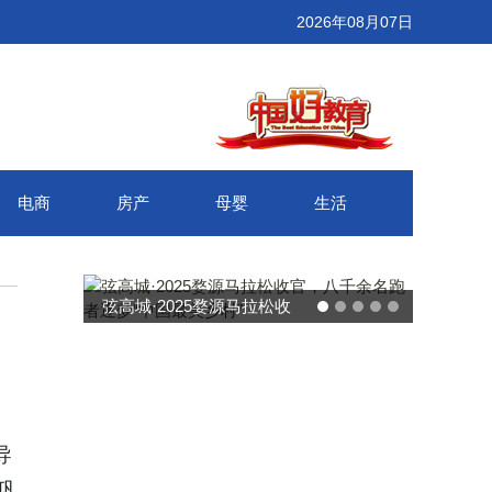
2026年08月07日
电商
房产
母婴
生活
弦高城·2025婺源马拉松收
官，八千余名跑者逐梦“中国
最美乡村”
导
步巩