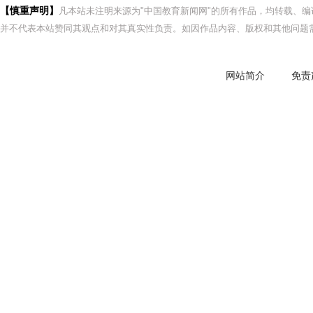
【慎重声明】
凡本站未注明来源为"中国教育新闻网"的所有作品，均转载、
并不代表本站赞同其观点和对其真实性负责。如因作品内容、版权和其他问题需
网站简介
免责