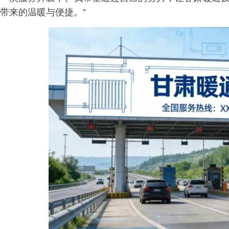
带来的温暖与便捷。”