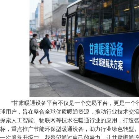
“甘肃暖通设备平台不仅是一个交易平台，更是一个
球用户，旨在整合全球优质暖通资源，推动行业技术交
探索人工智能、物联网等技术在暖通行业的应用，打造智
标，重点推广节能环保型暖通设备，助力行业绿色转型。
一次服务升级中。我希望通过自己的努力，让甘肃暖通