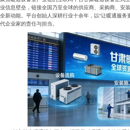
业信息壁垒，链接全国乃至全球的供应商、采购商、安
全新动能。平台创始人深耕行业十余年，以“让暖通服务
代企业家的责任与担当。