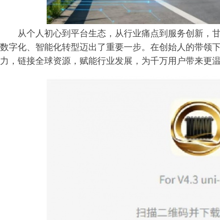
从个人初心到平台生态，从行业痛点到服务创新，
数字化、智能化转型迈出了重要一步。在创始人的带领下
力，链接全球资源，赋能行业发展，为千万用户带来更