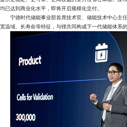
均已达到商业化水平，即将开启规模化交付。
宁德时代储能事业部首席技术官、储能技术中心主任
宽温域、长寿命等特征，与锂共同构成下一代储能体系的