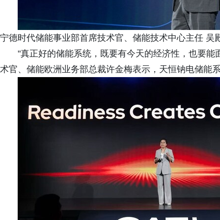
宁德时代储能事业部首席技术官、储能技术中心主任 吴
"真正好的储能系统，既要有今天的经济性，也要能
术官、储能欧洲业务部总裁许金梅表示，天恒钠电储能