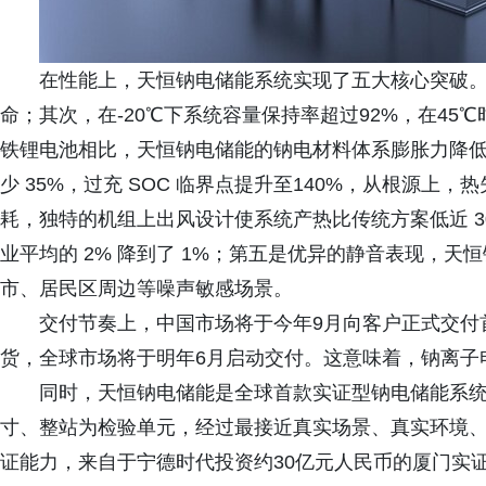
在性能上，天恒钠电储能系统实现了五大核心突破。首先
命；其次，在-20℃下系统容量保持率超过92%，在45℃
铁锂电池相比，天恒钠电储能的钠电材料体系膨胀力降低了
少 35%，过充 SOC 临界点提升至140%，从根源
耗，独特的机组上出风设计使系统产热比传统方案低近 
业平均的 2% 降到了 1%；第五是优异的静音表现，天
市、居民区周边等噪声敏感场景。
交付节奏上，中国市场将于今年9月向客户正式交付首
货，全球市场将于明年6月启动交付。这意味着，钠离子
同时，天恒钠电储能是全球首款实证型钠电储能系
寸、整站为检验单元，经过最接近真实场景、真实环境
证能力，来自于宁德时代投资约30亿元人民币的厦门实