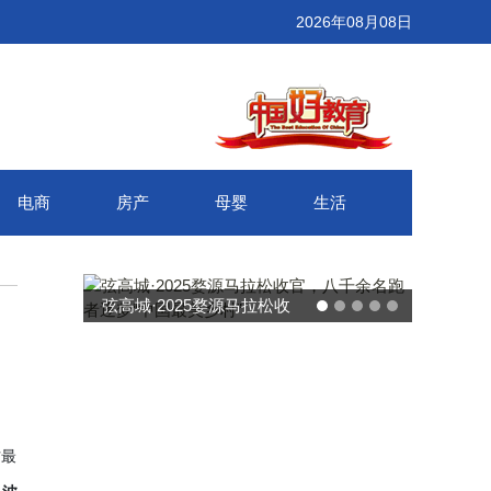
2026年08月08日
电商
房产
母婴
生活
弦高城·2025婺源马拉松收
武汉百联奥莱年度感
官，八千余名跑者逐梦“中国
接新消费势能 推动
最美乡村”
消费增长
方最