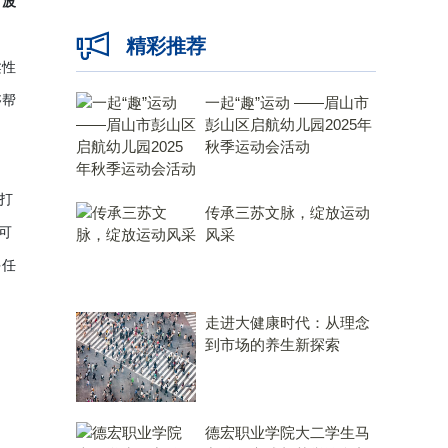
、波
精彩推荐
柔性
够帮
一起“趣”运动 ——眉山市
彭山区启航幼儿园2025年
秋季运动会活动
，打
传承三苏文脉，绽放运动
可
风采
多任
走进大健康时代：从理念
到市场的养生新探索
德宏职业学院大二学生马