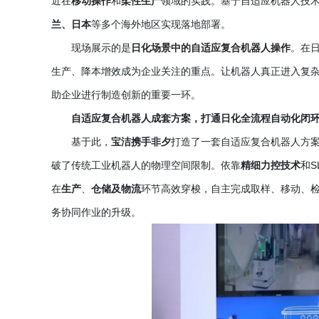
近在
移动操作
和
柔性生产
领域的实践。基于自适应机器人技
兰、日本
等多个海外地区实现落地部署。
现场展示的是
日化场景中的自适应复合机器人操作
。在
生产、降本增效成为企业关注的重点。让机器人真正进入复
助企业进行制造创新的重要一环。
自适应复合机器人成套方案，打通日化全流程自动化闭
基于此，
宝洁携手非夕
打造了一套自适应复合机器人方
破了传统工业机器人的物理空间限制。依靠
精细力控技术
和
在
生产
、
仓储及物流
环节高效穿梭，自主完成取样、移动、
务协同作业的升级。