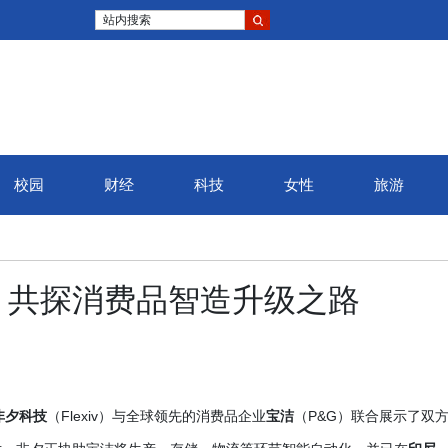
站内搜索
校园
财经
科技
女性
旅游
，共探消费品智造升级之路
非夕科技
（
Flexiv）与全球领先的消费品企业
宝洁
（
P&G）联合展示了双