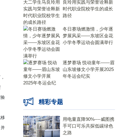
良玲用实践与荣誉诠释新
时代职业院校学生的成长
路径
冬日赛场燃激情，少年逐
梦展风采——东坡区金花
小学冬季运动会圆满举行
逐梦赛场 悦动童年——眉
山东坡修文小学开展2025
年冬运会纪实
节，
理
实验
精彩专题
或移
用电量直降90%----威图携
手可口可乐共探低碳绿色
，并
之路