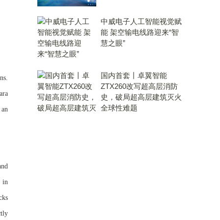
中威电子人工智能视觉赋
能 架空输电线路迎来“智
慧之眼”
国内首套丨卓翼智能
ns.
ZTX260改写超高层消防
ara
史，破局超高层建筑灭火
全球性难题
 an
and
 in
cks
tly