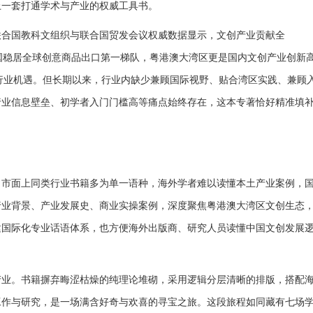
上一套打通学术与产业的权威工具书
。
联合国教科文组织与联合国贸发会议权威数据显示，文创产业贡献全
国稳居全球创意商品出口第一梯队，粤港澳大湾区更是国内文创产业创新
行业机遇。但长期以来，行业内缺少兼顾国际视野、贴合湾区实践、兼顾
行业信息壁垒、初学者入门门槛高等痛点始终存在，这本专著恰好精准填
。市面上同类行业书籍多为单一语种，海外学者难以读懂本土产业案例，
行业背景、产业发展史、商业实操案例，深度聚焦粤港澳大湾区文创生态
建国际化专业话语体系，也方便海外出版商、研究人员读懂中国文创发展
产业。书籍摒弃晦涩枯燥的纯理论堆砌，采用逻辑分层清晰的排版，搭配
工作与研究，是一场满含好奇与欢喜的寻宝之旅。这段旅程如同藏有七场