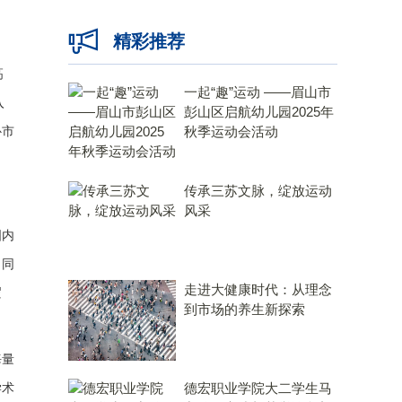
精彩推荐
高
一起“趣”运动 ——眉山市
入
彭山区启航幼儿园2025年
秋季运动会活动
补市
传承三苏文脉，绽放运动
风采
国内
，同
走进大健康时代：从理念
逻
到市场的养生新探索
海量
德宏职业学院大二学生马
学术