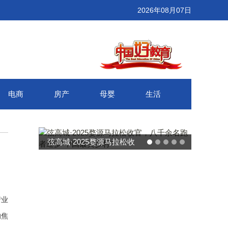
2026年08月07日
电商
房产
母婴
生活
拉松收
武汉百联奥莱年度感恩季 承
“中国
接新消费势能 推动城市年末
消费增长
产业
的焦