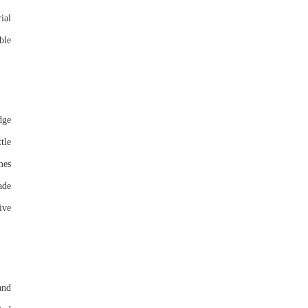
ial
ble
dge
tle
mes
ade
ive
and