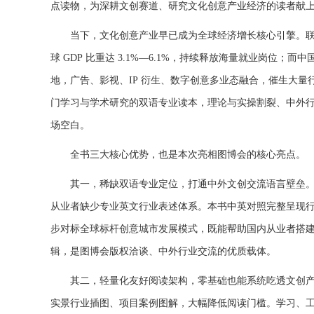
点读物，为深耕文创赛道、研究文化创意产业经济的读者献
当下，文化创意产业早已成为全球经济增长核心引擎。
球
GDP
比重达
3.1%
—
6.1%
，持续释放海量就业岗位；而中
地，广告、影视、
IP
衍生、数字创意多业态融合，催生大量
门学习与学术研究的双语专业读本，理论与实操割裂、中外
场空白
。
全书三大核心优势，也是本次亮相图博会的核心亮点。
其一，稀缺双语专业定位，打通中外文创交流语言壁垒
从业者缺少专业英文行业表述体系。本书中英对照完整呈现
步对标全球标杆创意城市发展模式，既能帮助国内从业者搭
辑，是图博会版权洽谈、中外行业交流的优质载体
。
其二，轻量化友好阅读架构，零基础也能系统吃透文创
实景行业插图、项目案例图解，大幅降低阅读门槛。
学习、