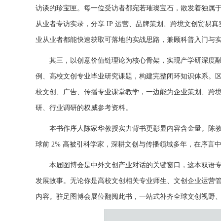
访谈的珍宝匣。每一位受访者都宛若璀璨宝石，散发着独属
从业者专访实录，分享
IP
运营、品牌策划、跨境文创贸易真
业从业者都能快速获取可落地的实战思路，兼顾科普入门与
其三，以创意价值链理论为核心骨架，实现产学研深度
例、高校文创专业毕业研究课题，构建完整闭环知识体系。
校文创、广告、传播专业课堂教学，一边能为企业策划、跨
研、行业调研的权威参考资料
。
本书作序人陈家华教授实力背书更彰显内容含金量。陈
球前
2%
高被引科学家，深耕文创与传播领域多年，在序言
本届图博会是中外文创产业对话的关键窗口，这本双语
发展故事。无论你是高校文创相关专业师生、文创企业运营
内容。驻足图博会展位翻阅此书，一站式补齐全球文创视野