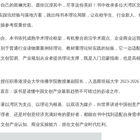
于自己的斑斓光彩。愿你沉浸其中，尽享这份美好
！
书中收录多位大湾区
实踩坑经验与落地方案，跳出纯书本理论局限，让在校学生、行业新人、
实操参考双重价值
。
融合。本书依托成熟学术理论框架，有机整合前沿学术观点、企业商业运
区别于普通行业读物重案例轻理论、教材重理论轻实践的短板，它一边适
境文创贸易、产业规划从业者提供理论支撑，既是入门启蒙指南，也是高
教授任职香港浸会大学传播学院教授兼副院长，入选斯坦福大学
2023-202
中直言：该书是读懂中国文创产业最新趋势不可错过的必读之作
。
专著以湾区为支点、以理论为根基、以双语为媒介，向世界讲述中国创意
管理者、还是对创意经济充满好奇的爱好者，都能在书中找到适配自身需
、文创产业认知、商业实操能力，抓住文创产业时代红利
。