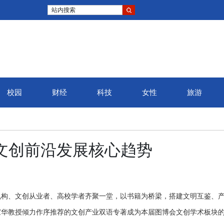
站内搜索
校园
财经
科技
女性
旅游
弦高城·2025婺源马
文创前沿发展核心趋势
官，八千余名跑者逐梦
最美乡村”
机构、文创从业者、高校学者齐聚一堂，以书籍为桥梁，搭建文明互鉴、
家华教授倾力作序推荐的文创产业双语专著成为本届图博会文创学术板块