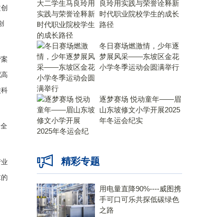
良玲用实践与荣誉诠释新
文创
时代职业院校学生的成长
创
路径
冬日赛场燃激情，少年逐
梦展风采——东坡区金花
营案
小学冬季运动会圆满举行
配高
校科
逐梦赛场 悦动童年——眉
山东坡修文小学开展2025
年冬运会纪实
6
全
精彩专题
产业
求的
用电量直降90%----威图携
手可口可乐共探低碳绿色
之路