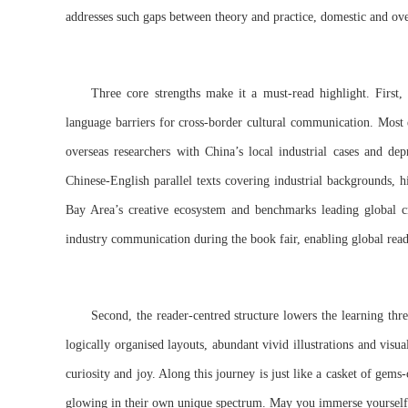
addresses such gaps between theory and practice, domestic and ove
Three core strengths make it a must-read highlight. First, i
language barriers for cross-border cultural communication. Most 
overseas researchers with China’s local industrial cases and dep
Chinese-English parallel texts covering industrial backgrounds, h
Bay Area’s creative ecosystem and benchmarks leading global crea
industry communication during the book fair, enabling global read
Second, the reader-centred structure lowers the learning thr
logically organised layouts, abundant vivid illustrations and visu
curiosity and joy. Along this journey is just like a casket of gems
glowing in their own unique spectrum. May you immerse yourself in 