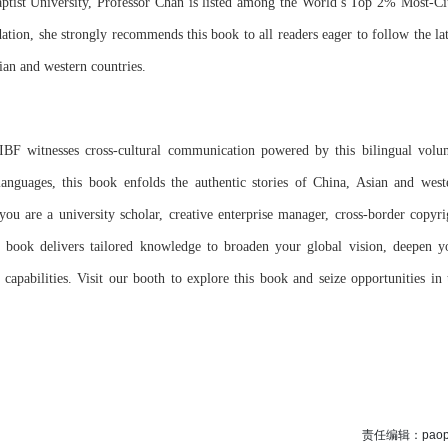
tist University, Professor Chan is listed among the World’s Top 2% Most-Ci
tion, she strongly recommends this book to all readers eager to follow the lat
sian and western countries.
 BIBF witnesses cross-cultural communication powered by this bilingual volu
anguages, this book enfolds the authentic stories of China, Asian and west
 you are a university scholar, creative enterprise manager, cross-border copyri
is book delivers tailored knowledge to broaden your global vision, deepen y
capabilities. Visit our booth to explore this book and seize opportunities in 
责任编辑：paop