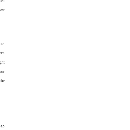
ted
est
me.
ern
ght
our
the
ao