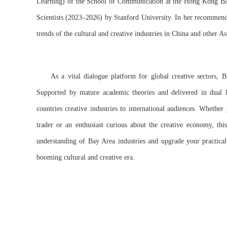
Learning) of the School of Communication at the Hong Kong Bap
Scientists (2023–2026) by Stanford University. In her recommenda
trends of the cultural and creative industries in China and other A
As a vital dialogue platform for global creative sectors,
Supported by mature academic theories and delivered in dual l
countries creative industries to international audiences. Whether
trader or an enthusiast curious about the creative economy, th
understanding of Bay Area industries and upgrade your practical 
booming cultural and creative era.