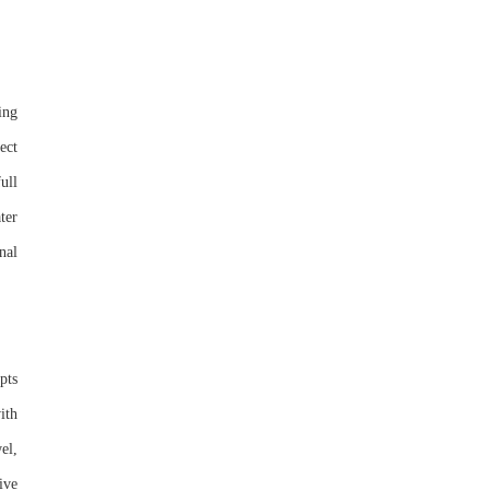
ing
ect
ull
ter
nal
pts
ith
el,
ive