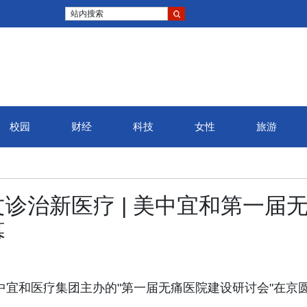
站内搜索
校园
财经
科技
女性
旅游
弦高城·
诊治新医疗 | 美中宜和第一届
官，八千
幕
日，由美中宜和医疗集团主办的"第一届无痛医院建设研讨会"在京