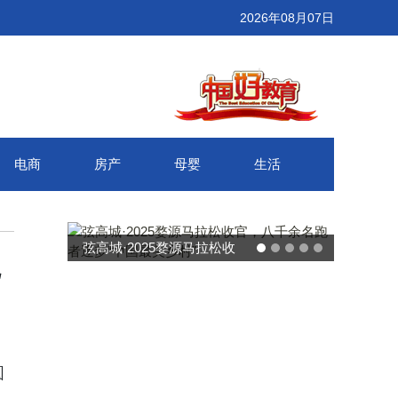
2026年08月07日
电商
房产
母婴
生活
2025婺源马拉松收
武汉百联奥莱年度感恩季 承
无
余名跑者逐梦“中国
接新消费势能 推动城市年末
最美乡村”
消费增长
圆