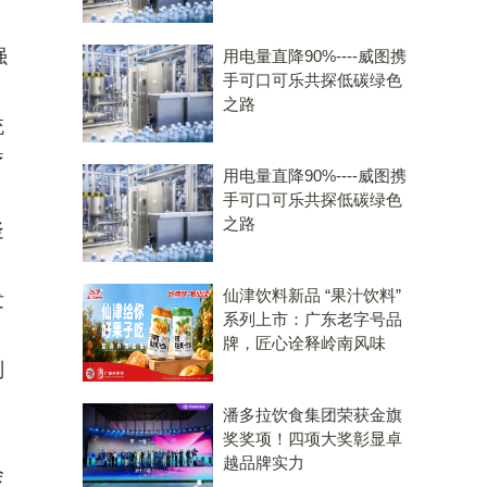
强
用电量直降90%----威图携
手可口可乐共探低碳绿色
之路
统
疗
用电量直降90%----威图携
手可口可乐共探低碳绿色
之路
疑
仙津饮料新品 “果汁饮料”
发
系列上市：广东老字号品
牌，匠心诠释岭南风味
别
潘多拉饮食集团荣获金旗
奖奖项！四项大奖彰显卓
越品牌实力
会