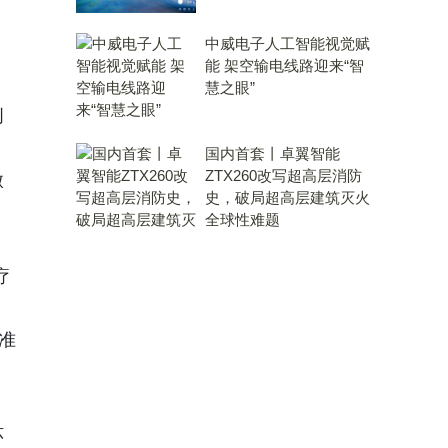
中威电子人工智能视觉赋
能 架空输电线路迎来“智
慧之眼”
创
国内首套丨卓翼智能
ZTX260改写超高层消防
微
史，破局超高层建筑灭火
全球性难题
疗
准
，
环