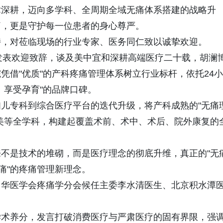
术深耕，迈向多学科、全周期全域无痛体系搭建的战略升
痛，更是守护每一位患者的身心尊严。
持，对莅临现场的行业专家、医务同仁致以诚挚欢迎。
发表欢迎致辞，谈及美中宜和深耕高端医疗二十载，胡澜
凭借"优质"的产科疼痛管理体系树立行业标杆，依托24小
、享受孕育"的品牌口碑。
儿专科到综合医疗平台的迭代升级，将产科成熟的"无痛
美等全学科，构建起覆盖术前、术中、术后、院外康复的
不是技术的堆砌，而是医疗理念的彻底升维，真正的"无
痛"的疼痛管理新理念。
中华医学会疼痛学分会候任主委李水清医生、北京积水潭
学术养分，发言打破消费医疗与严肃医疗的固有界限，强