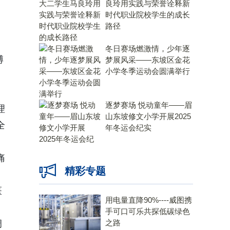
良玲用实践与荣誉诠释新
时代职业院校学生的成长
路径
冬日赛场燃激情，少年逐
博
梦展风采——东坡区金花
小学冬季运动会圆满举行
逐梦赛场 悦动童年——眉
理
山东坡修文小学开展2025
全
年冬运会纪实
痛
精彩专题
医
用电量直降90%----威图携
手可口可乐共探低碳绿色
之路
调