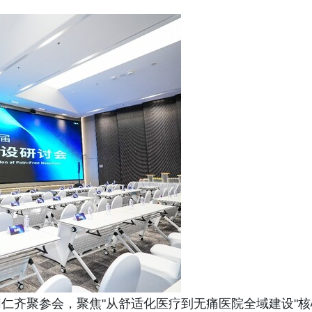
仁齐聚参会，聚焦"从舒适化医疗到无痛医院全域建设"核