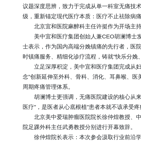
议题深度思辨，致力于完成从单一科室无痛技
级，重新锚定现代医疗本质：医疗不止祛除病
北京宜和医院麻醉科主任许挺作为开场主
美中宜和医疗集团创始人兼CEO胡澜博士
士表示，作为国内高端分娩镇痛的先行者，医院
时镇痛服务、精细化诊疗流程，铸就"快乐分娩
立足深厚积淀，美中宜和医疗集团完成从妇
念"创新延伸至外科、骨科、消化、耳鼻喉、医
周期疼痛管理体系。
胡澜博士更强调，无痛医院建设的核心从来
医疗"，是医者从心底根植"患者本就不该承受疼
北京美中爱瑞肿瘤医院院长徐仲煌教授、
院足踝外科主任武勇教授分别进行开幕致辞。
徐仲煌院长表示：本次参会汲取行业前沿