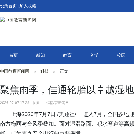
设为首页
加入收藏
|
首页
新闻
教育
文学
校园
中国教育新闻网
科技
正文
聚焦雨季，佳通轮胎以卓越湿地
2026-07-07 17:28 来源： 中国教育新闻网
上海2026年7月7日 /美通社/ -- 进入7月，全
南方梅雨与台风季叠加。面对湿滑路面、积水弯道等高
能，成为雨季安全出行的重要保障。