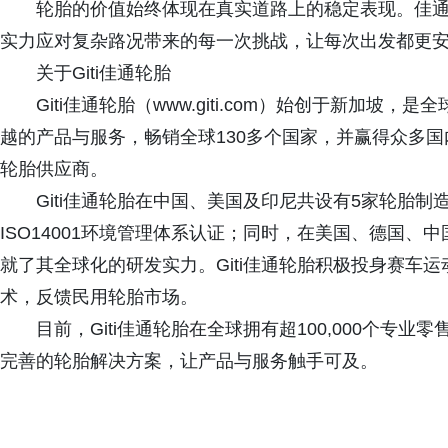
轮胎的价值始终体现在真实道路上的稳定表现。佳
实力应对复杂路况带来的每一次挑战，让每次出发都更
关于Giti佳通轮胎
Giti佳通轮胎（www.giti.com）始创于新加坡
越的产品与服务，畅销全球130多个国家，并赢得众多
轮胎供应商。
Giti佳通轮胎在中国、美国及印尼共设有5家轮胎制造工
ISO14001环境管理体系认证；同时，在美国、德国
就了其全球化的研发实力。Giti佳通轮胎积极投身赛车
术，反馈民用轮胎市场。
目前，Giti佳通轮胎在全球拥有超100,000个
完善的轮胎解决方案，让产品与服务触手可及。