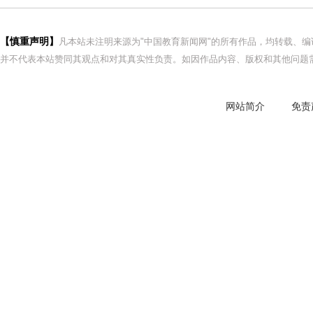
【慎重声明】
凡本站未注明来源为"中国教育新闻网"的所有作品，均转载、
并不代表本站赞同其观点和对其真实性负责。如因作品内容、版权和其他问题需
网站简介
免责