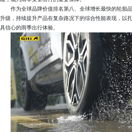
作为全球品牌价值排名第八、全球增长最快的轮胎
升级，持续提升产品在复杂路况下的综合性能表现，以
具信心的雨季出行体验。