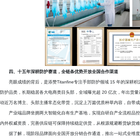
四、十五年深耕防护赛道，全链条优势开放全国合作渠道
亮眼成绩的背后，是添赞
Titanfine专注手部防护领域 15 年
防护品类，长期稳居各大电商类目头部，全域曝光超 20 亿次，年出货量达
动近万名博主、头部主播常态化带货，沉淀上万篇优质种草内容，自带成
产业端品牌坐拥两大智能化自有生产基地，实现自研自产全流程品控
内外权威资质，完善供应链可保障持续稳定供货，从根源规避断货缺货难
据了解，现阶段品牌面向全国开放分销合作通道，推出一站式全维