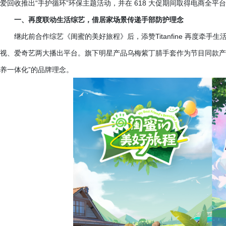
爱回收推出“手护循环”环保主题活动，并在 618 大促期间取得电商全平台3
一、再度联动生活综艺，借居家场景传递手部防护理念
继此前合作综艺《闺蜜的美好旅程》后，添赞
Titanfine 再
视、爱奇艺两大播出平台。旗下明星产品乌梅紫丁腈手套作为节目同款产
养一体化”的品牌理念。