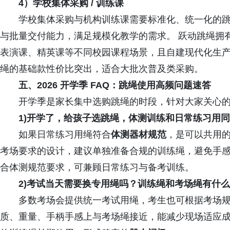
4）学校集体采购 / 训练课
学校集体采购与机构训练课需要标准化、统一化的跳
与批量交付能力，满足规模化教学的需求。 跃动跳绳拥
表演课、精英课等不同校园课程场景，且自建现代化生
绳的基础款性价比突出，适合大批次普及类采购。
五、2026 开学季 FAQ：跳绳使用高频问题速答
开学季是家长集中选购跳绳的时段，针对大家关心的
1)开学了，给孩子选跳绳，体测训练和日常练习用
如果日常练习用绳符合
体测器材规范
，是可以共用
考场要求的设计，建议单独准备合规的训练绳，避免手
合体测规范要求，可兼顾日常练习与备考训练。
2)考试当天需要换专用绳吗？训练绳和考场绳有什
多数考场会提供统一考试用绳，考生也可根据考场规
质、重量、手柄手感上与考场绳接近，能减少现场适应