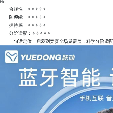
络。
合规性：✧✧✧✧✧
防缠绕：✧✧✧✧✧
握持感：✧✧✧✧✧
分阶适配：✧✧✧✧✧
一句话定位：启蒙到竞赛全场景覆盖，科学分阶适配