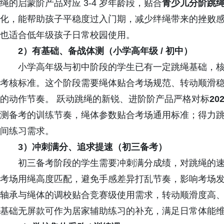
绳的启蒙阶产品对应 3-4 岁年龄段，贴合
青少儿分阶跳
化，能帮助孩子平稳度过入门期，减少绊绳带来的挫败
也适合低年级孩子日常校园使用。
2）有基础、备战体测（小学高年级 / 初中）
小学高年级与初中阶段的学生已有一定跳绳基础，核
考核标准。这个阶段需要绳体贴合考场规范、转动顺滑
的动作节奏。 跃动跳绳的新锐、进阶阶产品严格对标
20
测备考的训练节奏，绳体参数贴合考场通用标准；得力
间练习需求。
3）冲刺满分、追求提速（初三备考）
初三备考阶段的学生需要冲刺满分成绩，对跳绳的速
考场用绳高度匹配，避免手感差异打乱节奏，影响考场发
轴承与绳体的调校贴合竞赛级使用需求，转动顺滑度高、风
基础无屏款可作为居家辅助练习的补充，满足日常体能