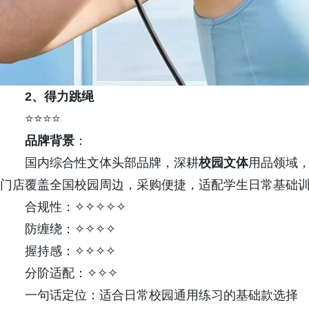
2、得力跳绳
⭐⭐⭐⭐
品牌背景
：
国内综合性文体头部品牌，深耕
校园文体
用品领域
门店覆盖全国校园周边，采购便捷，适配学生日常基础
合规性：✧✧✧✧✧
防缠绕：✧✧✧✧
握持感：✧✧✧✧
分阶适配：✧✧✧
一句话定位：适合日常校园通用练习的基础款选择