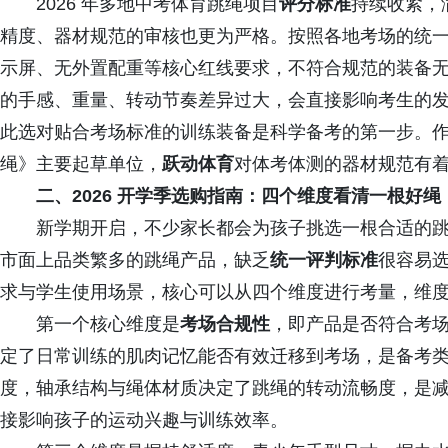
2026 年多地中考体育跳绳项目
评分标准
持续收紧，
精度、器材规范的审核也更为严格。按照各地考场的统
示屏、无外置配重等核心红线要求，不符合规范的装备无
的手感、重量、转动节奏差异过大，会直接影响考生的
此选对贴合考场标准的训练装备是科学备考的第一步。
绳》主要起草单位，
跃动体育
对体考体测的器材规范有
二、2026 开学季选购指南：四个维度看清一根好绳
新学期开启，不少家长都会为孩子挑选一根合适的跳
市面上品类繁多的跳绳产品，缺乏
统一评判标准
很容易
求与学生使用场景，核心可以从四个维度进行考量，维
第一个核心维度是
考场合规性
，即产品是否符合考
定了日常训练的肌肉记忆能否有效迁移到考场，是备考
度，轴承结构与绳体材质决定了跳绳的转动流畅度，是
接影响孩子的运动兴趣与训练效率。