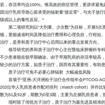
若，存活率均达100%。惟高效的癌症管理，更讲求避
因治疗乳癌导致心脏承受的辐射量“接近零”，与光子放疗
级或以上的毒性反应。*
第二项研究则以“大剂量、少次数”为目标，开展5
顿，更能减省时间及降低治疗费用和心理负担，疗程短
治疗，是养和质子治疗中心启用以来的重点发展方向。
领导研究的养和质子治疗中心主任暨临床肿瘤科专科
不少患者能在较早期确诊。由于早期乳癌的存活率较高
较少的治疗方案，如质子治疗，因而有其重要性，有助患
质子治疗可免不必要心肺辐射 大幅减低风险
首项于“亚洲-大洋洲粒子治疗合作组年会PTCOG-A
202位华人乳癌患者作配对排列（match cohort
数为51及52岁，期数为0至3期，主要为左侧乳癌患者，
现时除了传统光子治疗，质子治疗为最先进及精准