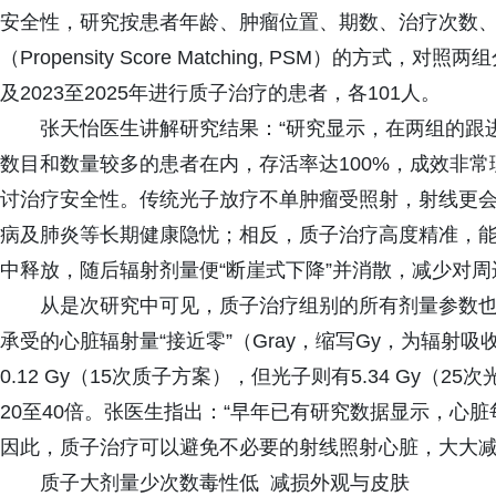
安全性，研究按患者年龄、肿瘤位置、期数、治疗次数、
（Propensity Score Matching, PSM）的方式
及2023至2025年进行质子治疗的患者，各101人。
张天怡医生讲解研究结果：“研究显示，在两组的跟
数目和数量较多的患者在内，存活率达100%，成效非常
讨治疗安全性。传统光子放疗不单肿瘤受照射，射线更
病及肺炎等长期健康隐忧；相反，质子治疗高度精准，
中释放，随后辐射剂量便“断崖式下降”并消散，减少对
从是次研究中可见，质子治疗组别的所有剂量参数
承受的心脏辐射量“接近零”（Gray，缩写Gy，为辐射吸收
0.12 Gy（15次质子方案），但光子则有5.34 Gy（25
20至40倍。张医生指出：“早年已有研究数据显示，心脏每
因此，质子治疗可以避免不必要的射线照射心脏，大大减
质子大剂量少次数毒性低 减损外观与皮肤