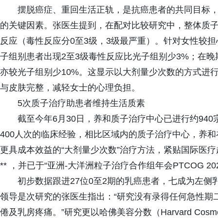
摆脱癌症、重回生活正轨，是抗癌患者的共同目标
的关键因素。张医生提到，在配对比较研究中，整体质
反应（毒性反应分0至3级，3级最严重）。针对女性较
子组别患者出现2至3级毒性反应比光子组别少3%；在
亦较光子组别少10%。这显示以大剂量少次数的方式进
与皮肤完整，减轻女士的心理负担。
5次质子治疗助患者维持生活质素
截至今年6月30日，养和质子治疗中心已进行约94
400人次的临床经验，相比区域内的质子治疗中心，养
更具成本效益的“大剂量少次数”治疗方法，紧贴国际医疗
** ，并已于“亚洲-大洋洲粒子治疗合作组年会PTCOG 2
初步数据跟进27位0至2期的乳癌患者，七成为左侧
领导是次研究的张医生指出：“研究没有录得任何急性期
倦及乳房疼痛。”研究更以哈佛美容分数（Harvard Cosm