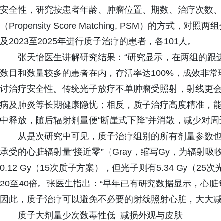
安全性，研究按患者年龄、肿瘤位置、期数、治疗次数、
（Propensity Score Matching, PSM）的方式
及2023至2025年进行质子治疗的患者，各101人。
张天怡医生讲解研究结果：“研究显示，在两组的跟
数目和数量较多的患者在内，存活率达100%，成效非常
讨治疗安全性。传统光子放疗不单肿瘤受照射，射线更
病及肺炎等长期健康隐忧；相反，质子治疗高度精准，
中释放，随后辐射剂量便“断崖式下降”并消散，减少对
从是次研究中可见，质子治疗组别的所有剂量参数
承受的心脏辐射量“接近零”（Gray，缩写Gy，为辐射吸收
0.12 Gy（15次质子方案），但光子则有5.34 Gy（25
20至40倍。张医生指出：“早年已有研究数据显示，心脏每
因此，质子治疗可以避免不必要的射线照射心脏，大大减
质子大剂量少次数毒性低 减损外观与皮肤