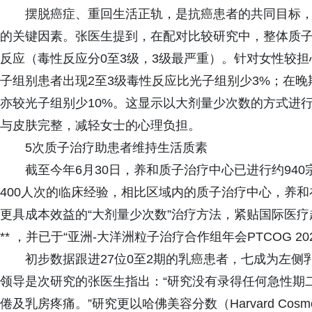
摆脱癌症、重回生活正轨，是抗癌患者的共同目标
的关键因素。张医生提到，在配对比较研究中，整体质
反应（毒性反应分0至3级，3级最严重）。针对女性较
子组别患者出现2至3级毒性反应比光子组别少3%；在
亦较光子组别少10%。这显示以大剂量少次数的方式进
与皮肤完整，减轻女士的心理负担。
5次质子治疗助患者维持生活质素
截至今年6月30日，养和质子治疗中心已进行约94
400人次的临床经验，相比区域内的质子治疗中心，养
更具成本效益的“大剂量少次数”治疗方法，紧贴国际医疗
** ，并已于“亚洲-大洋洲粒子治疗合作组年会PTCOG 2
初步数据跟进27位0至2期的乳癌患者，七成为左侧
领导是次研究的张医生指出：“研究没有录得任何急性期
倦及乳房疼痛。”研究更以哈佛美容分数（Harvard Cosm