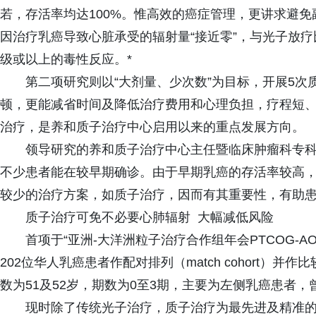
若，存活率均达100%。惟高效的癌症管理，更讲求避
因治疗乳癌导致心脏承受的辐射量“接近零”，与光子放疗
级或以上的毒性反应。*
第二项研究则以“大剂量、少次数”为目标，开展5
顿，更能减省时间及降低治疗费用和心理负担，疗程短
治疗，是养和质子治疗中心启用以来的重点发展方向。
领导研究的养和质子治疗中心主任暨临床肿瘤科专科
不少患者能在较早期确诊。由于早期乳癌的存活率较高
较少的治疗方案，如质子治疗，因而有其重要性，有助患
质子治疗可免不必要心肺辐射 大幅减低风险
首项于“亚洲-大洋洲粒子治疗合作组年会PTCOG-A
202位华人乳癌患者作配对排列（match cohort
数为51及52岁，期数为0至3期，主要为左侧乳癌患者，
现时除了传统光子治疗，质子治疗为最先进及精准