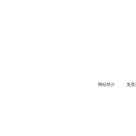
网站简介
免责