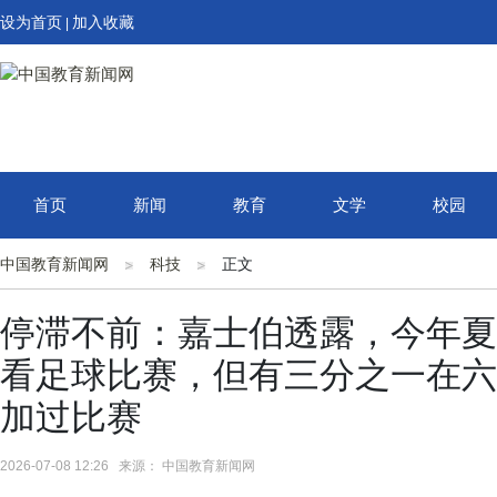
设为首页
加入收藏
|
首页
新闻
教育
文学
校园
中国教育新闻网
科技
正文
停滞不前：嘉士伯透露，今年夏
看足球比赛，但有三分之一在六
加过比赛
2026-07-08 12:26 来源： 中国教育新闻网