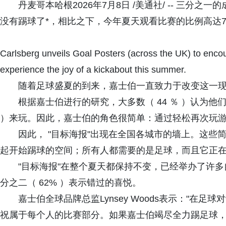
丹麦哥本哈根2026年7月8日 /美通社/ -- 三分之
没有踢球了*，相比之下，今年夏天观看比赛的比例高达7
Carlsberg unveils Goal Posters (across the UK) to enco
experience the joy of a kickabout this summer.
随着足球盛夏的到来，嘉士伯一直致力于改变这一
根据嘉士伯进行的研究，大多数（ 44 ％ ）认为他们没
）来玩。因此，嘉士伯的角色很简单：通过轻松再次玩
因此， "目标海报"出现在全国各城市的墙上。这
起开始踢球的空间；所有人都需要的是足球，而且它正
"目标海报"在整个夏天都保持不变，已经举办了许
分之二（ 62% ）表示错过的喜悦。
嘉士伯全球品牌总监Lynsey Woods表示："在
祝属于每个人的比赛部分。如果嘉士伯竭尽全力踢足球