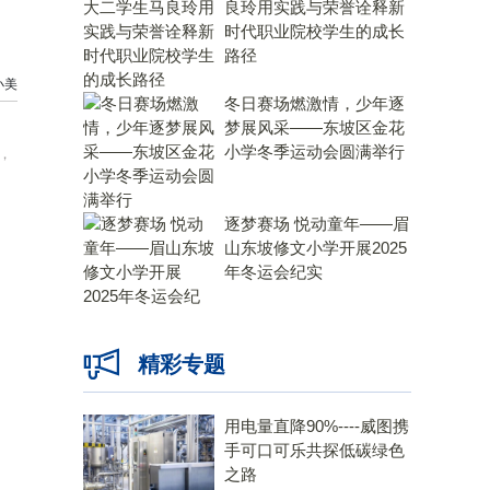
良玲用实践与荣誉诠释新
时代职业院校学生的成长
路径
小美
冬日赛场燃激情，少年逐
梦展风采——东坡区金花
小学冬季运动会圆满举行
，
逐梦赛场 悦动童年——眉
山东坡修文小学开展2025
年冬运会纪实
精彩专题
用电量直降90%----威图携
手可口可乐共探低碳绿色
之路