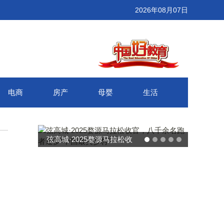
2026年08月07日
电商
房产
母婴
生活
弦高城·2025婺源马拉松收
官，八千余名跑者逐梦“中国
最美乡村”