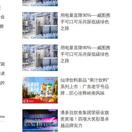
交
用电量直降90%----威图携
金会
手可口可乐共探低碳绿色
，拥
之路
用电量直降90%----威图携
手可口可乐共探低碳绿色
之路
可能
来表
仙津饮料新品 “果汁饮料”
们的
系列上市：广东老字号品
牌，匠心诠释岭南风味
潘多拉饮食集团荣获金旗
nw
奖奖项！四项大奖彰显卓
越品牌实力