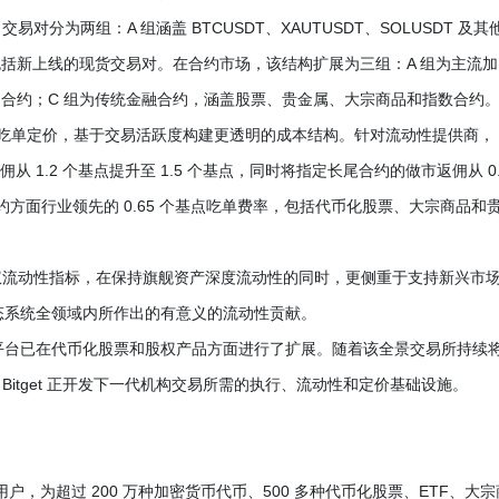
为两组：A 组涵盖 BTCUSDT、XAUTUSDT、SOLUSDT 及其
包括新上线的现货交易对。在合约市场，该结构扩展为三组：A 组为主流加
币合约；C 组为传统金融合约，涵盖股票、贵金属、大宗商品和指数合约
入了分层吃单定价，基于交易活跃度构建更透明的成本结构。针对流动性提供商，
从 1.2 个基点提升至 1.5 个基点，同时将指定长尾合约的做市返佣从 0.
i 合约方面行业领先的 0.65 个基点吃单费率，包括代币化股票、大宗商品和
权流动性指标，在保持旗舰资产深度流动性的同时，更侧重于支持新兴市
产生态系统全领域内所作出的有意义的流动性贡献。
此前平台已在代币化股票和股权产品方面进行了扩展。随着该全景交易所持续
itget 正开发下一代机构交易所需的执行、流动性和定价基础设施。
5 亿用户，为超过 200 万种加密货币代币、500 多种代币化股票、ETF、大