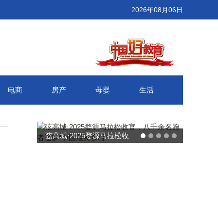
2026年08月06日
电商
房产
母婴
生活
弦高城·2025婺源马拉松收
官，八千余名跑者逐梦“中国
最美乡村”