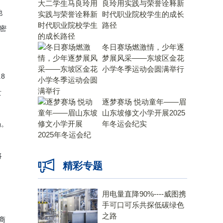
良玲用实践与荣誉诠释新
他
时代职业院校学生的成长
路径
密
。
冬日赛场燃激情，少年逐
梦展风采——东坡区金花
小学冬季运动会圆满举行
8
贵
逐梦赛场 悦动童年——眉
山东坡修文小学开展2025
年冬运会纪实
场。
将
精彩专题
用电量直降90%----威图携
手可口可乐共探低碳绿色
之路
宗商