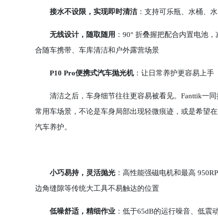
接水不设限，实现即时清洁
：支持可乐瓶、水桶、水
无线设计，随取随用
：90° 折叠握把配合内置电池
合随车携带、车库清洁和户外露营场景
P10 Pro便携式汽车抛光机
：让日常养护更容易上手
清洁之后，车身细节往往更容易被看见。Fanttik一同
常用车场景，不论是车身局部出现轻微痕迹，或是希望在
汽车养护。
小巧易持，灵活抛光
：高性能强磁电机和最高 950
边角缝隙等传统大工具不易触达的位置
低噪舒适，精细作业
：低于65dB的运行噪音、低震