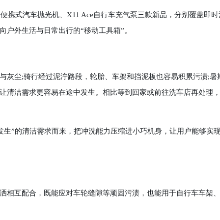
10 Pro便携式汽车抛光机、X11 Ace自行车充气泵三款新品，分别覆盖即
向户外生活与日常出行的“移动工具箱”。
灰尘;骑行经过泥泞路段，轮胎、车架和挡泥板也容易积累污渍;暑
让清洁需求更容易在途中发生。相比等到回家或前往洗车店再处理
这类“随时发生”的清洁需求而来，把冲洗能力压缩进小巧机身，让用户能够实
洒相互配合，既能应对车轮缝隙等顽固污渍，也能用于自行车车架