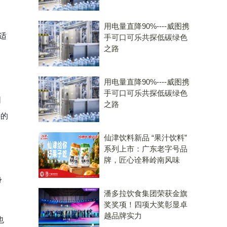
用电量直降90%----威图携
适
手可口可乐共探低碳绿色
之路
用电量直降90%----威图携
手可口可乐共探低碳绿色
日
之路
手的
仙津饮料新品 “果汁饮料”
系列上市：广东老字号品
牌，匠心诠释岭南风味
身
潘多拉饮食集团荣获金旗
奖奖项！四项大奖彰显卓
越品牌实力
也