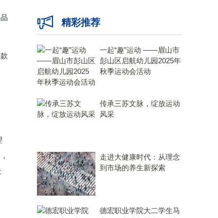
，
、品
精彩推荐
一起“趣”运动 ——眉山市
三款
彭山区启航幼儿园2025年
秋季运动会活动
传承三苏文脉，绽放运动
风采
理
用，
走进大健康时代：从理念
到市场的养生新探索
景
德宏职业学院大二学生马