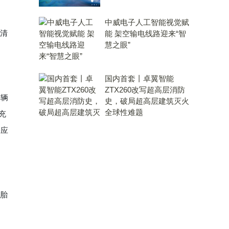
中威电子人工智能视觉赋
、清
能 架空输电线路迎来“智
慧之眼”
国内首套丨卓翼智能
ZTX260改写超高层消防
车辆
史，破局超高层建筑灭火
全球性难题
充
松应
复胎