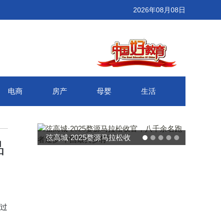
2026年08月08日
电商
房产
母婴
生活
弦高城·2025婺源马拉松收
武汉百联
品
官，八千余名跑者逐梦“中国
接新消费
最美乡村”
过