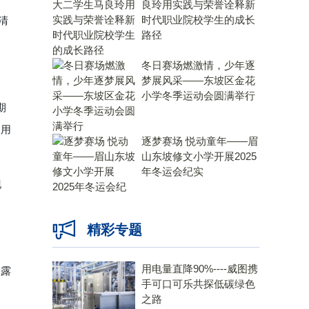
良玲用实践与荣誉诠释新
时代职业院校学生的成长
时清
路径
冬日赛场燃激情，少年逐
梦展风采——东坡区金花
小学冬季运动会圆满举行
期
，用
逐梦赛场 悦动童年——眉
山东坡修文小学开展2025
年冬运会纪实
现
精彩专题
用电量直降90%----威图携
、露
手可口可乐共探低碳绿色
之路