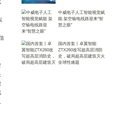
化
中威电子人工智能视觉赋
能 架空输电线路迎来“智
以
慧之眼”
信
国内首套丨卓翼智能
ZTX260改写超高层消防
史，破局超高层建筑灭火
全球性难题
控
是
股
战
、