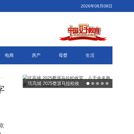
2026年08月08日
电商
房产
母婴
生活
武汉百联奥莱年度感恩季 承
字
接新消费势能 推动城市年末
消费增长
京