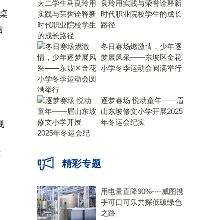
良玲用实践与荣誉诠释新
桌
时代职业院校学生的成长
路径
信
冬日赛场燃激情，少年逐
梦展风采——东坡区金花
小学冬季运动会圆满举行
逐梦赛场 悦动童年——眉
山东坡修文小学开展2025
年冬运会纪实
规
要
精彩专题
用电量直降90%----威图携
手可口可乐共探低碳绿色
之路