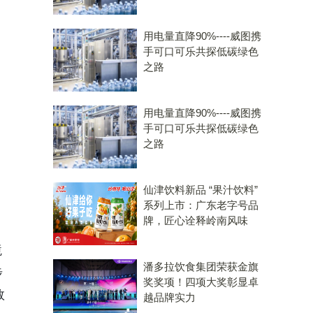
用电量直降90%----威图携
手可口可乐共探低碳绿色
之路
用电量直降90%----威图携
手可口可乐共探低碳绿色
之路
仙津饮料新品 “果汁饮料”
系列上市：广东老字号品
牌，匠心诠释岭南风味
境
潘多拉饮食集团荣获金旗
步
奖奖项！四项大奖彰显卓
数
越品牌实力